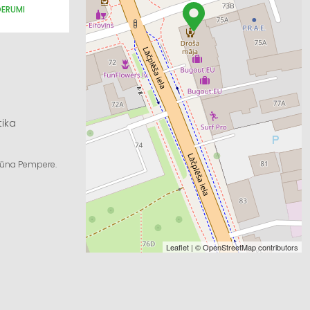
DERUMI
tika
ngūna Pempere.
Leaflet
| ©
OpenStreetMap
contributors