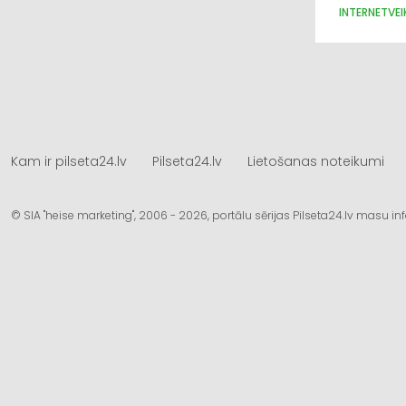
INTERNETVEI
Kam ir pilseta24.lv
Pilseta24.lv
Lietošanas noteikumi
© SIA "heise marketing", 2006 - 2026, portālu sērijas Pilseta24.lv masu 