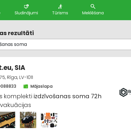
e
Sludinājumi
Tūrisms
Meklēšana
s rezultāti
.eu, SIA
5, Rīga, LV-1011
0088833
Mājaslapa
s komplekti
izdzīvošanas
soma
72h
vakuācijas