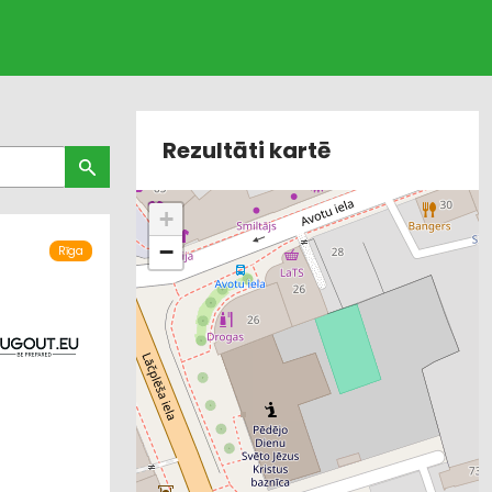
Rezultāti kartē
+
−
Rīga