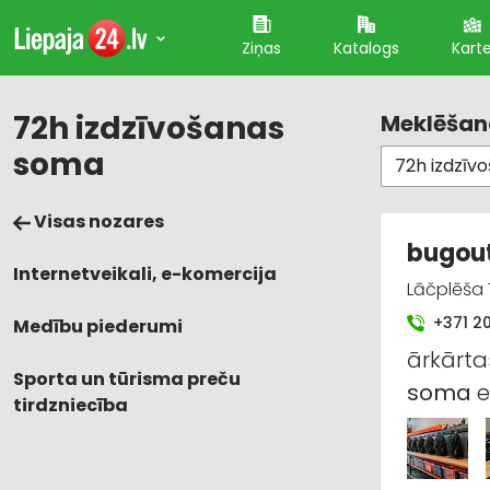
Ziņas
Katalogs
Kart
72h izdzīvošanas
Meklēšana
soma
Visas nozares
bugout
Internetveikali, e-komercija
Lāčplēša 7
+371 2
Medību piederumi
ārkārta
Sporta un tūrisma preču
soma
e
tirdzniecība