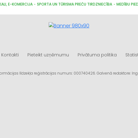
KALI, E-KOMERCIJA
SPORTA UN TŪRISMA PREČU TIRDZNIECĪBA
MEDĪBU PIE
Kontakti
Pieteikt uzņēmumu
Privātuma politika
Statis
informācijas līdzekļa reģistrācijas numurs: 000740426. Galvenā redaktore: I