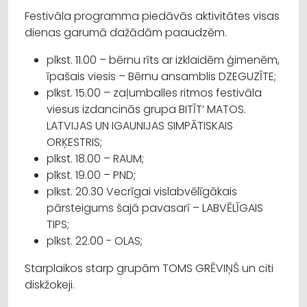
Festivāla programma piedāvās aktivitātes visas
dienas garumā dažādām paaudzēm.
plkst. 11.00 – bērnu rīts ar izklaidēm ģimenēm,
īpašais viesis – Bērnu ansamblis DZEGUZĪTE;
plkst. 15.00 – zaļumballes ritmos festivāla
viesus izdancinās grupa BITĪT’ MATOS.
LATVIJAS UN IGAUNIJAS SIMPĀTISKAIS
ORĶESTRIS;
plkst. 18.00 – RAUM;
plkst. 19.00 – PND;
plkst. 20.30 Vecrīgai vislabvēlīgākais
pārsteigums šajā pavasarī – LABVĒLĪGAIS
TIPS;
plkst. 22.00 - OLAS;
Starplaikos starp grupām TOMS GRĒVIŅŠ un citi
diskžokeji.