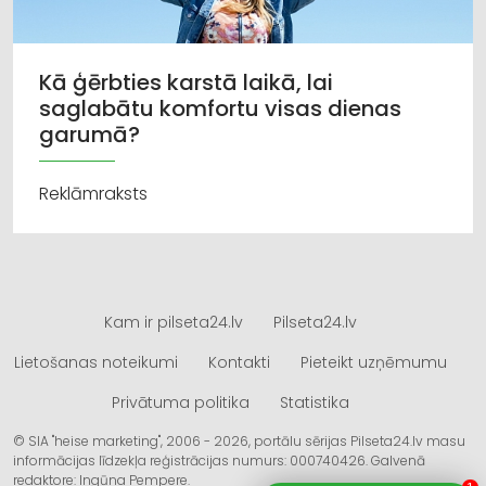
Kā ģērbties karstā laikā, lai
saglabātu komfortu visas dienas
garumā?
Reklāmraksts
Kam ir pilseta24.lv
Pilseta24.lv
Lietošanas noteikumi
Kontakti
Pieteikt uzņēmumu
Privātuma politika
Statistika
© SIA "heise marketing", 2006 - 2026, portālu sērijas Pilseta24.lv masu
informācijas līdzekļa reģistrācijas numurs: 000740426. Galvenā
redaktore: Ingūna Pempere.