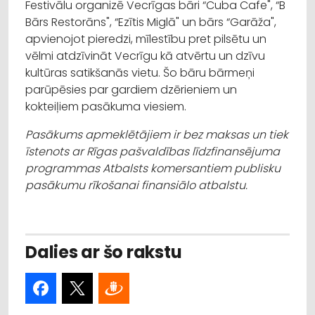
Festivālu organizē Vecrīgas bāri “Cuba Cafe", “B
Bārs Restorāns", “Ezītis Miglā" un bārs “Garāža",
apvienojot pieredzi, mīlestību pret pilsētu un
vēlmi atdzīvināt Vecrīgu kā atvērtu un dzīvu
kultūras satikšanās vietu. Šo bāru bārmeņi
parūpēsies par gardiem dzērieniem un
kokteiļiem pasākuma viesiem.
Pasākums apmeklētājiem ir bez maksas un tiek
īstenots ar Rīgas pašvaldības līdzfinansējuma
programmas Atbalsts komersantiem publisku
pasākumu rīkošanai finansiālo atbalstu.
Dalies ar šo rakstu