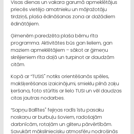
Visas dienas un vakara garumā apmeklētājus
priecēs vietējo amatnieku un mājražotāju
tirdziņš, plaša ēdināšanas zona ar dažādiem
ēdinātājiem.
Ģimenēm paredzēta plaša bērnu rīta
programma. Aktivitātes būs gan lieliem, gan
maziem apmeklētājiem – sākot ar ģimeņu
skrējieniem rīta daļā un turpinot ar daudzām
citām.
Kopā ar “TUSIS" notiks orientēšanās spēles,
makšķerēšanas izaicinājumi, smieklu pilnā zaķu
ķeršana, foto stūrītis ar lielo TUSI un vēl daudzas
citas jautras nodarbes.
“Sapņu Ballītes" fejiņas radīs īstu pasaku
noskaņu ar burbuļu šoviem, radošajām
darbnīcām, rotaļām un gliteru pārvērtībām.
Savukārt māksliniecisku atmosfēru nodrošinās