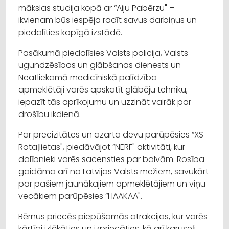
mākslas studija kopā ar “Aiju Pabērzu" –
ikvienam būs iespēja radīt savus darbiņus un
piedalīties kopīgā izstādē.
Pasākumā piedalīsies Valsts policija, Valsts
ugundzēsības un glābšanas dienests un
Neatliekamā medicīniskā palīdzība –
apmeklētāji varēs apskatīt glābēju tehniku,
iepazīt tās aprīkojumu un uzzināt vairāk par
drošību ikdienā.
Par precizitātes un azarta devu parūpēsies “XS
Rotaļlietas", piedāvājot “NERF" aktivitāti, kur
dalībnieki varēs sacensties par balvām. Rosība
gaidāma arī no Latvijas Valsts mežiem, savukārt
par pašiem jaunākajiem apmeklētājiem un viņu
vecākiem parūpēsies “HAAKAA".
Bērnus priecēs piepūšamās atrakcijas, kur varēs
kārtīgi izlēkāties un izpriecāties, kā arī karuseļi