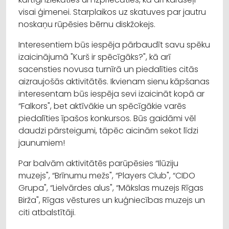
visai ģimenei. Starplaikos uz skatuves par jautru
noskaņu rūpēsies bērnu diskžokejs.
Interesentiem būs iespēja pārbaudīt savu spēku
izaicinājumā "Kurš ir spēcīgāks?", kā arī
sacensties novusa turnīrā un piedalīties citās
aizraujošās aktivitātēs. Ikvienam sienu kāpšanas
interesentam būs iespēja sevi izaicināt kopā ar
“Falkors", bet aktīvākie un spēcīgākie varēs
piedalīties īpašos konkursos. Būs gaidāmi vēl
daudzi pārsteigumi, tāpēc aicinām sekot līdzi
jaunumiem!
Par balvām aktivitātēs parūpēsies “Ilūziju
muzejs", “Brīnumu mežs", “Players Club", “CIDO
Grupa", “Lielvārdes alus", “Mākslas muzejs Rīgas
Birža", Rīgas vēstures un kuģniecības muzejs un
citi atbalstītāji.