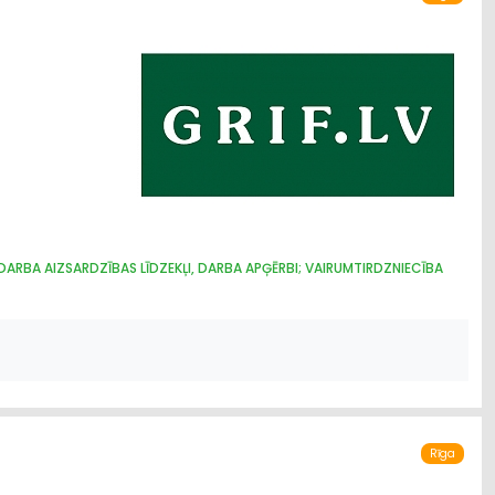
DARBA AIZSARDZĪBAS LĪDZEKĻI, DARBA APĢĒRBI; VAIRUMTIRDZNIECĪBA
Rīga