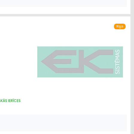
Rīga
KĀS IERĪCES