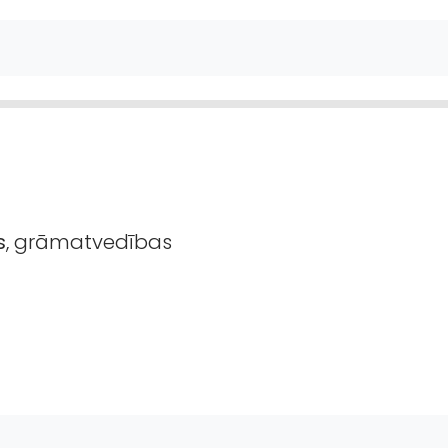
s
, grāmatvedības