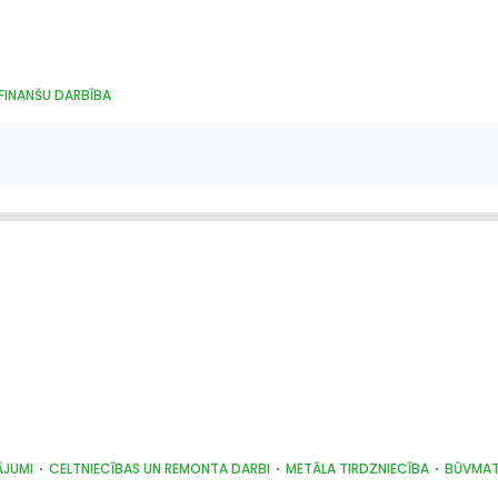
FINANŠU DARBĪBA
ĀJUMI
CELTNIECĪBAS UN REMONTA DARBI
METĀLA TIRDZNIECĪBA
BŪVMAT