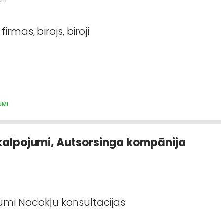
rmas, birojs, biroji
UMI
kalpojumi, Autsorsinga kompānija
i Nodokļu konsultācijas