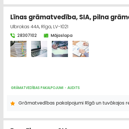
Līnas grāmatvedība, SIA, pilna grā
Ulbrokas 44A, Rīga, LV-1021
28307102
Mājaslapa
GRĀMATVEDĪBAS PAKALPOJUMI
AUDITS
Grāmatvedības pakalpojumi Rīgā un tuvākajos r