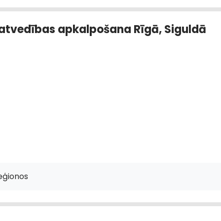
matvedības apkalpošana Rīgā, Siguldā
eģionos