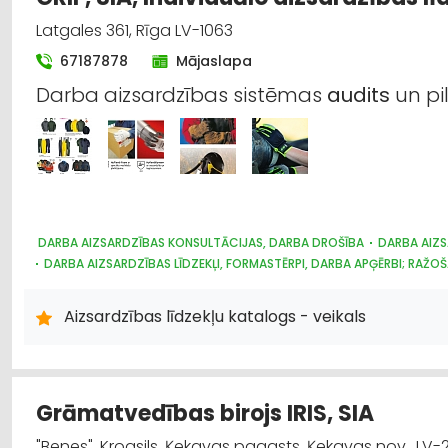
Latgales 361, Rīga LV-1063
67187878
Mājaslapa
Darba aizsardzības sistēmas
audits
un pi
DARBA AIZSARDZĪBAS KONSULTĀCIJAS, DARBA DROŠĪBA
DARBA AIZS
DARBA AIZSARDZĪBAS LĪDZEKĻI, FORMASTĒRPI, DARBA APĢĒRBI; RAŽO
Aizsardzības līdzekļu katalogs - veikals
Grāmatvedības birojs IRIS, SIA
"Benes", Krogsils, Ķekavas pagasts, Ķekavas nov., LV-21