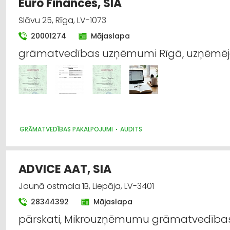
Euro Finances, SIA
Slāvu 25, Rīga, LV-1073
20001274
Mājaslapa
grāmatvedības uzņēmumi Rīgā, uzņēmēj
GRĀMATVEDĪBAS PAKALPOJUMI
AUDITS
ADVICE AAT, SIA
Jaunā ostmala 1B, Liepāja, LV-3401
28344392
Mājaslapa
pārskati, Mikrouzņēmumu grāmatvedības