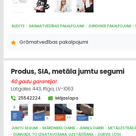
AUDITS
GRĀMATVEDĪBAS PAKALPOJUMI
JURIDISKIE PAKALPOJUMI
Grāmatvedības pakalpojumi
Produs, SIA, metāla jumtu segumi
60 gadu garantija!
Latgales 443, Rīga, LV-1063
25542224
Mājaslapa
JUMTU SEGUMI
SKĀRDNIEKU DARBI
JUMIĶU DARBI
METĀLIZSTRĀD
DŪMVADI, TO IZGATAVOŠANA, UZSTĀDĪŠANA
DURVIS, LOGI