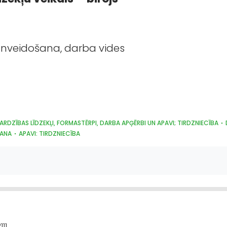
lnveidošana, darba vides
ARDZĪBAS LĪDZEKĻI, FORMASTĒRPI, DARBA APĢĒRBI UN APAVI; TIRDZNIECĪBA
ŠANA
APAVI: TIRDZNIECĪBA
11