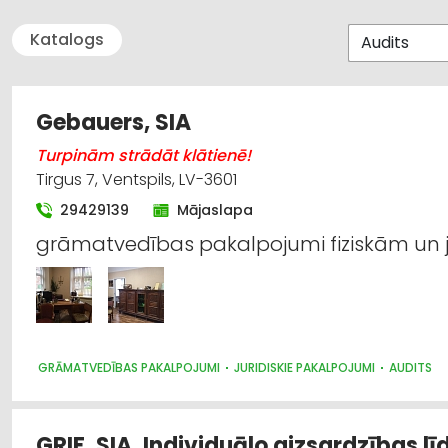
Katalogs
Gebauers, SIA
Turpinām strādāt klātienē!
Tirgus 7, Ventspils, LV-3601
29429139
Mājaslapa
grāmatvedības pakalpojumi fiziskām un
GRĀMATVEDĪBAS PAKALPOJUMI
JURIDISKIE PAKALPOJUMI
AUDITS
GRIF, SIA, Individuālo aizsardzības lī