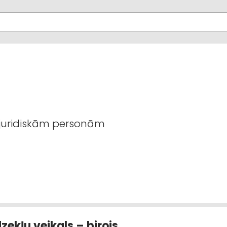
 juridiskām personām
dzekļu veikals – birojs