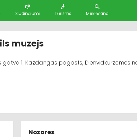
e
Sludinājumi
Tūrisms
Meklēšana
ls muzejs
gatve 1, Kazdangas pagasts, Dienvidkurzemes nov
Nozares