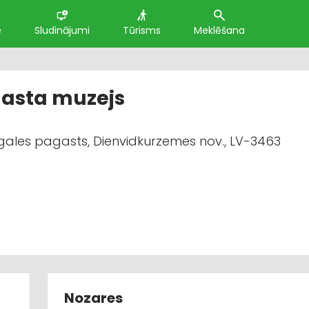
e
Sludinājumi
Tūrisms
Meklēšana
gasta muzejs
ērgales pagasts, Dienvidkurzemes nov., LV-3463
Nozares