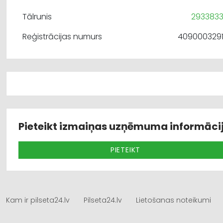
Tālrunis
293383
Reģistrācijas numurs
409000329
Pieteikt izmaiņas uzņēmuma informāci
PIETEIKT
Kam ir pilseta24.lv
Pilseta24.lv
Lietošanas noteikumi