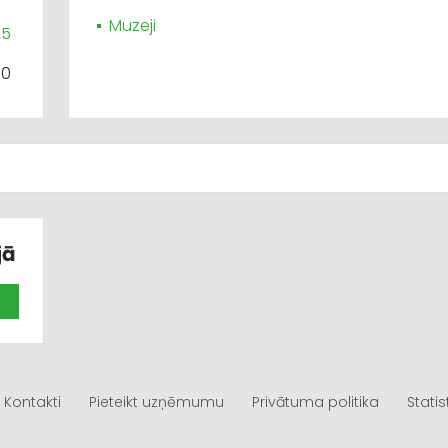
Muzeji
35
10
jā
Kontakti
Pieteikt uzņēmumu
Privātuma politika
Statis