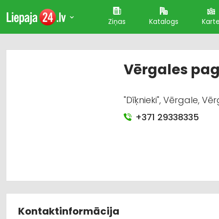
Ziņas
Katalogs
Kart
Vērgales pa
"Dīķnieki", Vērgale, V
+371 29338335
Kontaktinformācija