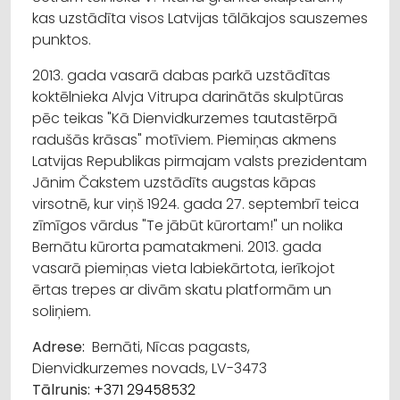
kas uzstādīta visos Latvijas tālākajos sauszemes
punktos.
2013. gada vasarā dabas parkā uzstādītas
koktēlnieka Alvja Vitrupa darinātās skulptūras
pēc teikas "Kā Dienvidkurzemes tautastērpā
radušās krāsas" motīviem. Piemiņas akmens
Latvijas Republikas pirmajam valsts prezidentam
Jānim Čakstem uzstādīts augstas kāpas
virsotnē, kur viņš 1924. gada 27. septembrī teica
zīmīgos vārdus "Te jābūt kūrortam!" un nolika
Bernātu kūrorta pamatakmeni. 2013. gada
vasarā piemiņas vieta labiekārtota, ierīkojot
ērtas trepes ar divām skatu platformām un
soliņiem.
Adrese:
Bernāti, Nīcas pagasts,
Dienvidkurzemes novads, LV-3473
Tālrunis:
+371 29458532