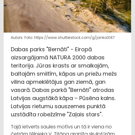
Autors: Foto: https://www.shutterstock.com/g/janka3147
Dabas parks "Bernāti" - Eiropā
aizsargājamā NATURA 2000 dabas
teritorija. Jūras krasts ar smalkajām,
baltajām smiltīm, kāpas un priežu mežs
vilina apmeklētājus gan ziemā, gan
vasarā. Dabas parkā "Bernāti" atrodas
Latvijas augstākā kāpa – Pūsēna kalns.
Latvijas rietumu sauszemes punktā
uzstādīta robežzīme "Zaļais stars".
Tajā ietverts saules motīvs un tā ir viena no
četrām tēlnieka V. Titāna granīta skulptūrām,