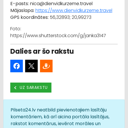
E-pasts:
nica@dienvidkurzeme.travel
Mājaslapa:
https://www.dienvidkurzeme.travel
GPS koordinātes:
56,32893; 20,99273
Foto:
https://www.shutterstock.com/g/janka3147
Dalies ar šo rakstu
UZ SARAKSTU
Pilseta24.lv neatbild pievienotajiem lasītāju
komentāriem, kā arī aicina portāla lasītājus,
rakstot komentārus, ievērot morāles un