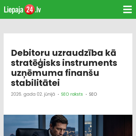
Debitoru uzraudzība kā
stratēģisks instruments
uzņēmuma finanšu
stabilitātei
2026. gada 02. jūnijā
SEO raksts
SEO