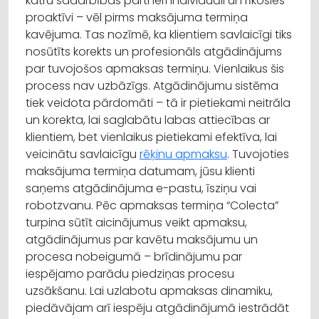
katru sadarbības partneri individuāli un rīkosies
proaktīvi – vēl pirms maksājuma termiņa
kavējuma. Tas nozīmē, ka klientiem savlaicīgi tiks
nosūtīts korekts un profesionāls atgādinājums
par tuvojošos apmaksas termiņu. Vienlaikus šis
process nav uzbāzīgs. Atgādinājumu sistēma
tiek veidota pārdomāti – tā ir pietiekami neitrāla
un korekta, lai saglabātu labas attiecības ar
klientiem, bet vienlaikus pietiekami efektīva, lai
veicinātu savlaicīgu
rēķinu apmaksu
. Tuvojoties
maksājuma termiņa datumam, jūsu klienti
saņems atgādinājuma e-pastu, īsziņu vai
robotzvanu. Pēc apmaksas termiņa “Colecta”
turpina sūtīt aicinājumus veikt apmaksu,
atgādinājumus par kavētu maksājumu un
procesa nobeigumā – brīdinājumu par
iespējamo parādu piedziņas procesu
uzsākšanu. Lai uzlabotu apmaksas dinamiku,
piedāvājam arī iespēju atgādinājumā iestrādāt