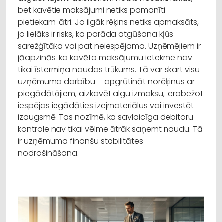
bet kavētie maksājumi netiks pamanīti
pietiekami ātri. Jo ilgāk rēķins netiks apmaksāts,
jo lielāks ir risks, ka parāda atgūšana kļūs
sarežģītāka vai pat neiespējama. Uzņēmējiem ir
jāapzinās, ka kavēto maksājumu ietekme nav
tikai īstermiņa naudas trūkums. Tā var skart visu
uzņēmuma darbību – apgrūtināt norēķinus ar
piegādātājiem, aizkavēt algu izmaksu, ierobežot
iespējas iegādāties izejmateriālus vai investēt
izaugsmē. Tas nozīmē, ka savlaicīga debitoru
kontrole nav tikai vēlme ātrāk saņemt naudu. Tā
ir uzņēmuma finanšu stabilitātes
nodrošināšana.