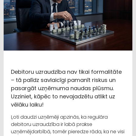
Debitoru uzraudzība nav tikai formalitāte
– tā palīdz savlaicīgi pamanīt riskus un
pasargāt uzņēmuma naudas plūsmu.
Uzziniet, kāpēc to nevajadzētu atlikt uz
vēlāku laiku!
Ļoti daudzi uzņēmēji apzinās, ka regulāra
debitoru uzraudzība ir labā prakse
uzņēmējdarbībā, tomēr pieredze rāda, ka ne visi