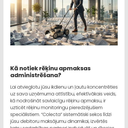
Kā notiek rēķinu apmaksas
administrēšana?
Lai atvieglotu jūsu ikdienu un ļautu koncentrēties
uz sava uzņēmuma attīstību, efektīvākais veids,
kā nodrošināt savlaicīgu rēķinu apmaksu, ir
uzticēt rēķinu monitoringu pieredzējušiem
speciālistiem. “Colecta” sistemātiski sekos līdzi
jūsu debitoru maksājumu dinamikai, izvērtēs