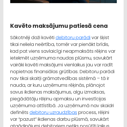
Kavēto maksājumu patiesā cena
Sākotnēji daži kavēti
debitoru parādi
var šķist
tikai neliela neērtība, tomēr var pienākt brīdis,
kad pat viens savlaicīgi neapmaksāts rēķins var
ietekmēt uzņēmuma naudas plūsmu, savukārt
vairāki kavēti maksājumi vienlaikus jau var radīt
nopietnas finansiālas grūtības. Debitoru parādi
nav tikai skaitļi grāmatvedības sistēmā – tā ir
nauda, ar kuru uzņēmums rēķinās, plānojot
savus ikdienas maksājumus, algu izmaksas,
piegādātāju rēķinu apmaksu un investīcijas
uzņēmuma attīstībā. Ja uzņēmumā nav skaidri
definēts
debitoru uzraudzības
process, rēķini
var “pazust” ikdienas darbu plūsmā, savukārt
atgādinājumi debitoriem netiks nosūtīti laikus,