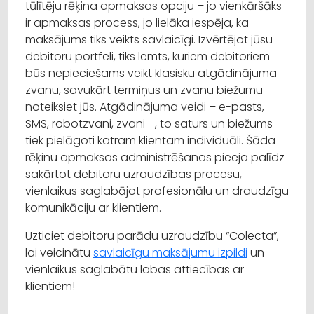
tūlītēju rēķina apmaksas opciju – jo vienkāršāks
ir apmaksas process, jo lielāka iespēja, ka
maksājums tiks veikts savlaicīgi. Izvērtējot jūsu
debitoru portfeli, tiks lemts, kuriem debitoriem
būs nepieciešams veikt klasisku atgādinājuma
zvanu, savukārt termiņus un zvanu biežumu
noteiksiet jūs. Atgādinājuma veidi – e-pasts,
SMS, robotzvani, zvani –, to saturs un biežums
tiek pielāgoti katram klientam individuāli. Šāda
rēķinu apmaksas administrēšanas pieeja palīdz
sakārtot debitoru uzraudzības procesu,
vienlaikus saglabājot profesionālu un draudzīgu
komunikāciju ar klientiem.
Uzticiet debitoru parādu uzraudzību “Colecta”,
lai veicinātu
savlaicīgu maksājumu izpildi
un
vienlaikus saglabātu labas attiecības ar
klientiem!