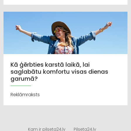
Kā ģērbties karstā laikā, lai
saglabātu komfortu visas dienas
garumā?
Reklāmraksts
Kam ir pilseta24.lv
Pilseta24.lv