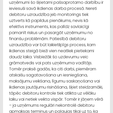
uzņēmumi šo šķietami pašsaprotamo darbību ir
ieviesuši savā ikdienas darba procesā. Nereti
debitoru uzraudzība jeb monitorings tiek
uztverts kā papildus pienākums, nevis kā
efektīvs instruments, kas palīdz savlaicīgi
pamanīt riskus un pasargāt uzņēmumu no
finanšu problēmām. Patiesībā debitoru
uzraudzība var būt laikietilpīgs process, kam
ikdienas steigā bieži vien neatliek pietiekami
daudz laika. Visbiežāk šo uzdevumu veic
grāmatvedis vai pats uzņēmuma vadītājs.
Tomēr praksē gadās, ka citi darbi, piemēram
atskaišu sagatavošana un iesniegšana,
maksājumu veikšana, līgumu saskaņošana vai
ikdienas jautājumu risināšana, šķiet steidzamāki,
tāpēc debitoru kontrole tiek atlikta uz vēlāku
laiku vai netiek veikta vispār. Tomēr ir jāņem vērā
– ja uzņēmums regulāri nekontrolē debitoru
apmaksas termiņus un paļaujas tikai uz to, ka