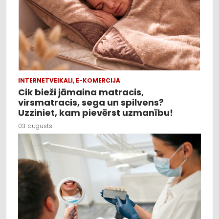
INTERNETVEIKALI, E-KOMERCIJA
Cik bieži jāmaina matracis,
virsmatracis, sega un spilvens?
Uzziniet, kam pievērst uzmanību!
03. augusts