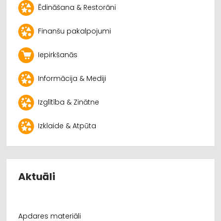
Ēdināšana & Restorāni
Finanšu pakalpojumi
Iepirkšanās
Informācija & Mediji
Izglītība & Zinātne
Izklaide & Atpūta
Aktuāli
Apdares materiāli