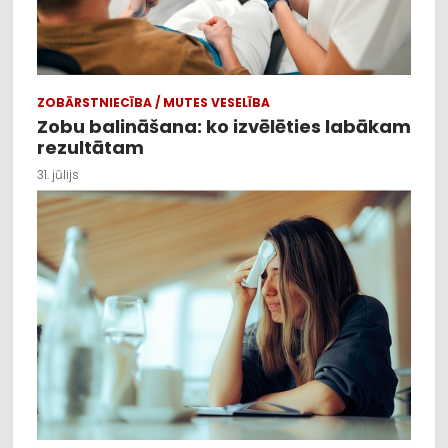
ZOBĀRSTNIECĪBA / MUTES VESELĪBA
Zobu balināšana: ko izvēlēties labākam
rezultātam
31. jūlijs