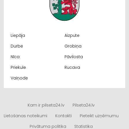
Liepāja
Aizpute
Durbe
Grobiņa
Nīca
Pāvilosta
Priekule
Rucava
Vaiņode
Kam ir pilseta24.lv
Pilseta24.lv
Lietošanas noteikumi
Kontakti
Pieteikt uzņēmumu
Privātuma politika
Statistika