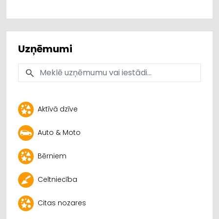
Uzņēmumi
Aktīvā dzīve
Auto & Moto
Bērniem
Celtniecība
Citas nozares