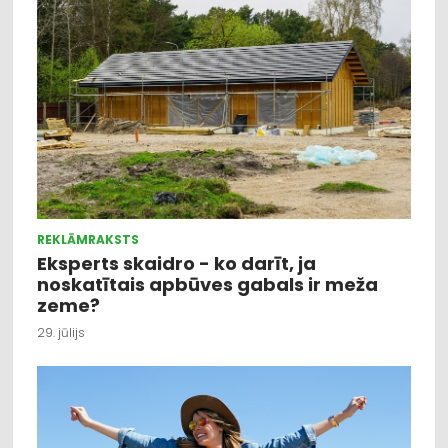
REKLĀMRAKSTS
Eksperts skaidro - ko darīt, ja
noskatītais apbūves gabals ir meža
zeme?
29. jūlijs