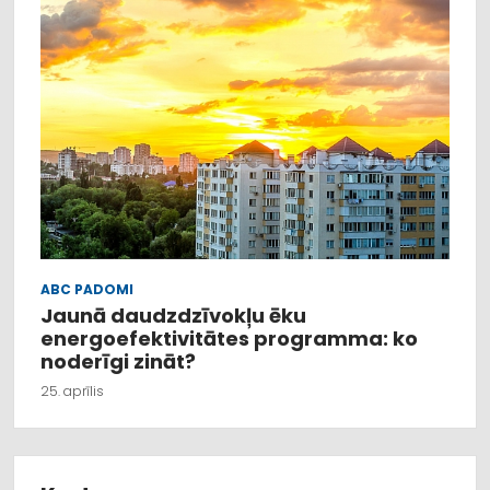
ABC PADOMI
Jaunā daudzdzīvokļu ēku
energoefektivitātes programma: ko
noderīgi zināt?
25. aprīlis