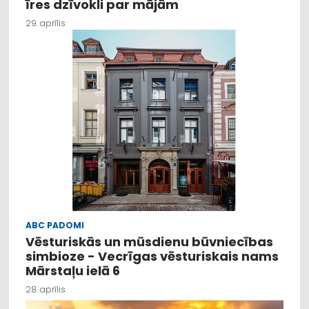
īres dzīvokli par mājām
29. aprīlis
ABC PADOMI
Vēsturiskās un mūsdienu būvniecības
simbioze - Vecrīgas vēsturiskais nams
Mārstaļu ielā 6
28. aprīlis