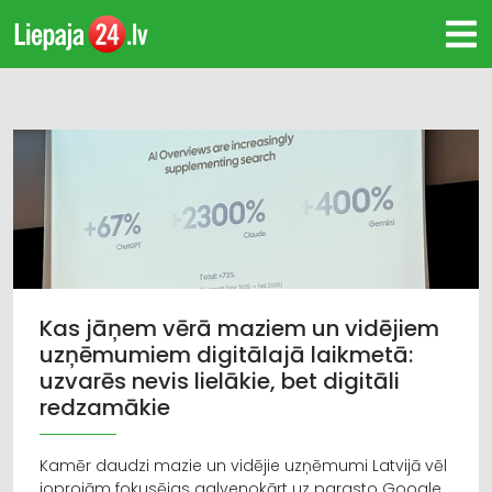
Kas jāņem vērā maziem un vidējiem
uzņēmumiem digitālajā laikmetā:
uzvarēs nevis lielākie, bet digitāli
redzamākie
Kamēr daudzi mazie un vidējie uzņēmumi Latvijā vēl
joprojām fokusējas galvenokārt uz parasto Google