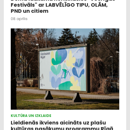
Festivāls" ar LABVĒLĪGO TIPU, OLĀM,
PND un citiem
08. aprīlis
KULTŪRA UN IZKLAIDE
Lieldienās ikviens aicināts uz plašu
kultūras pasākumu programmu Rīgā