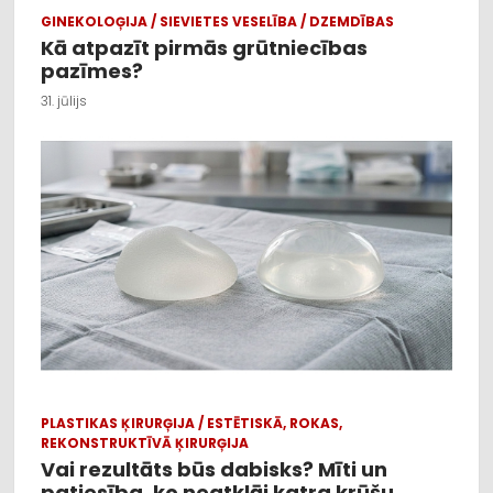
GINEKOLOĢIJA / SIEVIETES VESELĪBA / DZEMDĪBAS
Kā atpazīt pirmās grūtniecības
pazīmes?
31. jūlijs
PLASTIKAS ĶIRURĢIJA / ESTĒTISKĀ, ROKAS,
REKONSTRUKTĪVĀ ĶIRURĢIJA
Vai rezultāts būs dabisks? Mīti un
patiesība, ko neatklāj katra krūšu