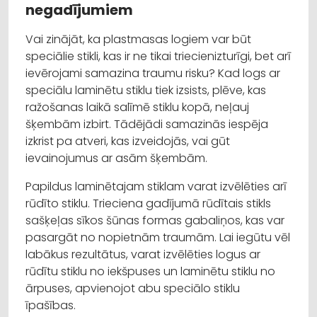
negadījumiem
Vai zinājāt, ka plastmasas logiem var būt
speciālie stikli, kas ir ne tikai triecienizturīgi, bet arī
ievērojami samazina traumu risku? Kad logs ar
speciālu laminētu stiklu tiek izsists, plēve, kas
ražošanas laikā salīmē stiklu kopā, neļauj
šķembām izbirt. Tādējādi samazinās iespēja
izkrist pa atveri, kas izveidojās, vai gūt
ievainojumus ar asām šķembām.
Papildus laminētajam stiklam varat izvēlēties arī
rūdīto stiklu. Trieciena gadījumā rūdītais stikls
sašķeļas sīkos šūnas formas gabaliņos, kas var
pasargāt no nopietnām traumām. Lai iegūtu vēl
labākus rezultātus, varat izvēlēties logus ar
rūdītu stiklu no iekšpuses un laminētu stiklu no
ārpuses, apvienojot abu speciālo stiklu
īpašības.