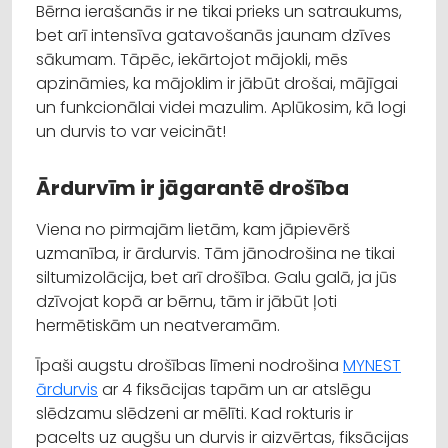
Bērna ierašanās ir ne tikai prieks un satraukums,
bet arī intensīva gatavošanās jaunam dzīves
sākumam. Tāpēc, iekārtojot mājokli, mēs
apzināmies, ka mājoklim ir jābūt drošai, mājīgai
un funkcionālai videi mazulim. Aplūkosim, kā logi
un durvis to var veicināt!
Ārdurvīm ir jāgarantē drošība
Viena no pirmajām lietām, kam jāpievērš
uzmanība, ir ārdurvis. Tām jānodrošina ne tikai
siltumizolācija, bet arī drošība. Galu galā, ja jūs
dzīvojat kopā ar bērnu, tām ir jābūt ļoti
hermētiskām un neatveramām.
Īpaši augstu drošības līmeni nodrošina
MYNEST
ārdurvis
ar 4 fiksācijas tapām un ar atslēgu
slēdzamu slēdzeni ar mēlīti. Kad rokturis ir
pacelts uz augšu un durvis ir aizvērtas, fiksācijas