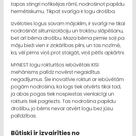
tapas stingri nofiksējas rāmī, nodrošinot papildu
hermētiskumu. Tikpat svarīga ir logu drošība.
Izvēloties logus savam mājoklim, ir svarīgi ne tikai
nodrošināt siltumizolāciju un trokšņu slāpēšanu,
bet arī bērna drošību. Maza bērna pirmie soļi pa
māju bieži vien ir ziņkārības pilni, un tas nozīmē,
ka, vēl pirms viņš prot staigāt, viņš pētīs apkārtni.
MYNEST logu rokturīšos iebūvētais KISI
mehānisms palīdz novērst negaidītus
negadījumus. Šie inovatīvie rokturi ar iebūvētām
pogām nodrošina, ka logs tiek atvērts tikai tad,
ja abas pogas tiek nospiestas vienlaicīgi un
rokturis tiek pagriezts. Tas nodrošina papildu
drošību, jo bērns nevar atvērt logu bez jūsu
palīdzības.
Būtiski ir izvairīties no