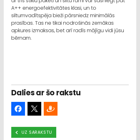
ar trīs stiklu paketi un siltu rāmi var sasniegt pat
A++ energoefektivitātes klasi, un to
siltumvadītspēja bieži pārsniedz minimālās
prasības. Tas ne tikai nodrošinās zemākas
apkures izmaksas, bet arī radīs mājīgu vidi jūsu
bērnam.
Dalies ar šo rakstu
UZ SARAKSTU