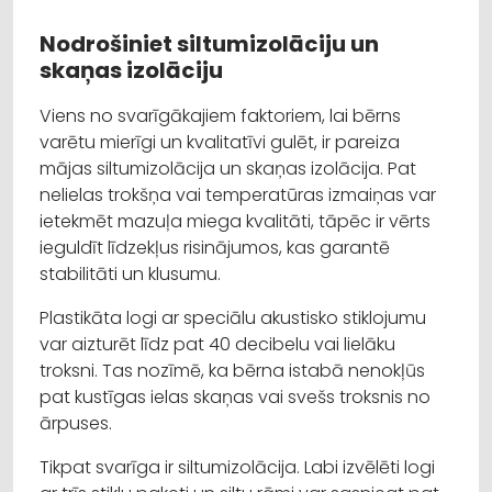
Nodrošiniet siltumizolāciju un
skaņas izolāciju
Viens no svarīgākajiem faktoriem, lai bērns
varētu mierīgi un kvalitatīvi gulēt, ir pareiza
mājas siltumizolācija un skaņas izolācija. Pat
nelielas trokšņa vai temperatūras izmaiņas var
ietekmēt mazuļa miega kvalitāti, tāpēc ir vērts
ieguldīt līdzekļus risinājumos, kas garantē
stabilitāti un klusumu.
Plastikāta logi ar speciālu akustisko stiklojumu
var aizturēt līdz pat 40 decibelu vai lielāku
troksni. Tas nozīmē, ka bērna istabā nenokļūs
pat kustīgas ielas skaņas vai svešs troksnis no
ārpuses.
Tikpat svarīga ir siltumizolācija. Labi izvēlēti logi