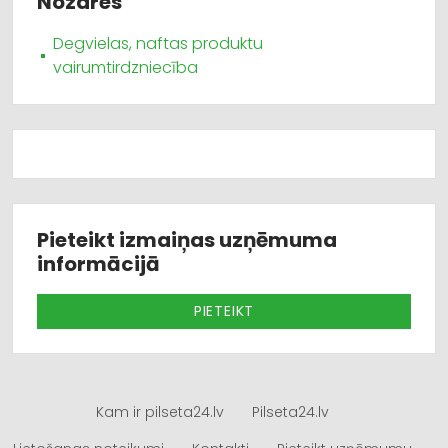
Nozares
Degvielas, naftas produktu
vairumtirdzniecība
Pieteikt izmaiņas uzņēmuma
informācijā
PIETEIKT
Kam ir pilseta24.lv
Pilseta24.lv