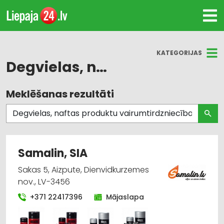
KATEGORIJAS
Degvielas, naftas produktu vairumtirdzniecība
Meklēšanas rezultāti
Visas nozares
Degvielas, naftas produktu vairumtirdzniecība
Degvielas, naftas produktu tirdzniecība
Samalin, SIA
Degvielas, naftas produktu uzglabāšana un
Sakas 5, Aizpute, Dienvidkurzemes
transportēšana
nov., LV-3456
+371 22417396
Mājaslapa
Kurināmais