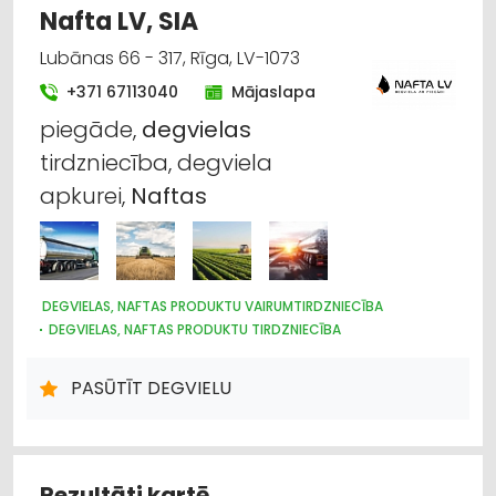
Nafta LV, SIA
Lubānas 66 - 317, Rīga, LV-1073
+371 67113040
Mājaslapa
piegāde,
degvielas
tirdzniecība, degviela
apkurei,
Naftas
DEGVIELAS, NAFTAS PRODUKTU VAIRUMTIRDZNIECĪBA
DEGVIELAS, NAFTAS PRODUKTU TIRDZNIECĪBA
DEGVIELAS, NAFTAS PRODUKTU UZGLABĀŠANA UN
TRANSPORTĒŠANA
PASŪTĪT DEGVIELU
KURINĀMAIS
Rezultāti kartē