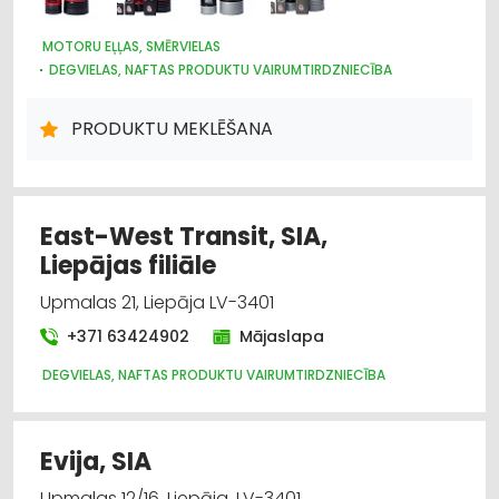
Motoru eļļas, smērvielas
MOTORU EĻĻAS, SMĒRVIELAS
DEGVIELAS, NAFTAS PRODUKTU VAIRUMTIRDZNIECĪBA
PRODUKTU MEKLĒŠANA
East-West Transit, SIA,
Liepājas filiāle
Upmalas 21, Liepāja LV-3401
+371 63424902
Mājaslapa
DEGVIELAS, NAFTAS PRODUKTU VAIRUMTIRDZNIECĪBA
Evija, SIA
Upmalas 12/16, Liepāja, LV-3401