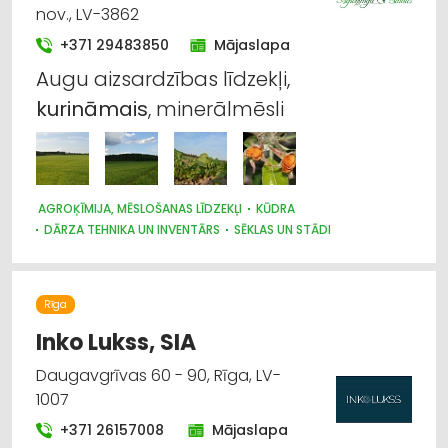
nov., LV-3862
+371 29483850
Mājaslapa
Augu aizsardzības līdzekļi,
kurināmais
, minerālmēsli
AGROĶĪMIJA, MĒSLOŠANAS LĪDZEKĻI
KŪDRA
DĀRZA TEHNIKA UN INVENTĀRS
SĒKLAS UN STĀDI
LABIEKĀRTOŠANA, APZAĻUMOŠANA
KURINĀMAIS
LAUKSAIMNIECĪBAS PAKALPOJUMI
Rīga
Inko Lukss, SIA
Daugavgrīvas 60 - 90, Rīga, LV-
1007
+371 26157008
Mājaslapa