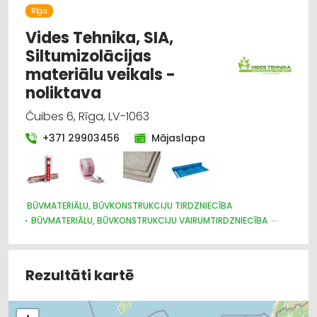
Rīga
Vides Tehnika, SIA,
Siltumizolācijas
materiālu veikals -
noliktava
Čuibes 6, Rīga, LV-1063
+371 29903456
Mājaslapa
BŪVMATERIĀLU, BŪVKONSTRUKCIJU TIRDZNIECĪBA
BŪVMATERIĀLU, BŪVKONSTRUKCIJU VAIRUMTIRDZNIECĪBA
CELTNIECĪBAS UN REMONTA DARBI
APDARES MATERIĀLI: VAIRUMTIRDZNIECĪBA
SILTUMIZOLĀCIJAS DARBI
APDARES MATERIĀLI: TIRDZNIECĪBA
Rezultāti kartē
IEKRAUŠANAS UN IZKRAUŠANAS TEHNIKA
METĀLA TIRDZNIECĪBA