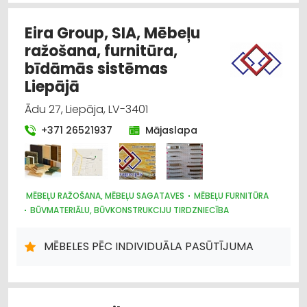
Eira Group, SIA, Mēbeļu
ražošana, furnitūra,
bīdāmās sistēmas
Liepājā
Ādu 27, Liepāja, LV-3401
+371 26521937
Mājaslapa
MĒBEĻU RAŽOŠANA, MĒBEĻU SAGATAVES
MĒBEĻU FURNITŪRA
BŪVMATERIĀLU, BŪVKONSTRUKCIJU TIRDZNIECĪBA
MĒBELES PĒC INDIVIDUĀLA PASŪTĪJUMA