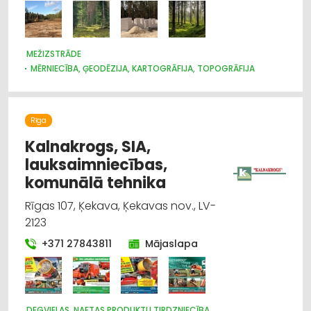
MEŽIZSTRĀDE
MĒRNIECĪBA, ĢEODĒZIJA, KARTOGRĀFIJA, TOPOGRĀFIJA
Rīga
Kalnakrogs, SIA,
lauksaimniecības,
komunālā tehnika
Rīgas 107, Ķekava, Ķekavas nov., LV-
2123
+371 27843811
Mājaslapa
DEGVIELAS, NAFTAS PRODUKTU TIRDZNIECĪBA