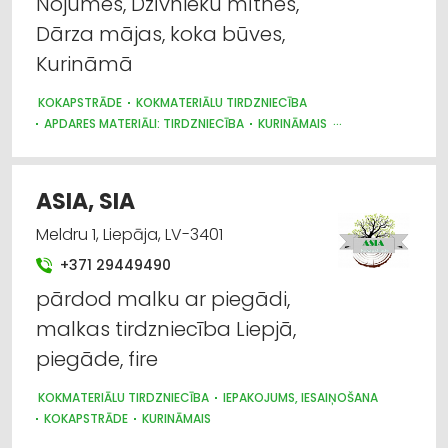
Nojumes, Dzīvnieku mītnes,
Būvmateriālu, būvkonstrukciju
Dārza mājas, koka būves,
vairumtirdzniecība
Kurināmā
Degvielas, naftas produktu tirdzniecība
KOKAPSTRĀDE
KOKMATERIĀLU TIRDZNIECĪBA
APDARES MATERIĀLI: TIRDZNIECĪBA
KURINĀMAIS
Dārza tehnika un inventārs
BŪVMATERIĀLU, BŪVKONSTRUKCIJU TIRDZNIECĪBA
BŪVMATERIĀLU, BŪVKONSTRUKCIJU RAŽOŠANA
Iekraušanas un izkraušanas tehnika
ASIA, SIA
Meldru 1, Liepāja, LV-3401
Labiekārtošana, apzaļumošana
+371 29449490
pārdod malku ar piegādi,
malkas tirdzniecība Liepjā,
piegāde, fire
KOKMATERIĀLU TIRDZNIECĪBA
IEPAKOJUMS, IESAIŅOŠANA
KOKAPSTRĀDE
KURINĀMAIS