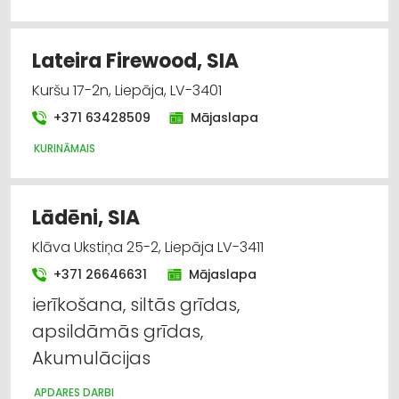
Lateira Firewood, SIA
Kuršu 17-2n, Liepāja, LV-3401
+371 63428509
Mājaslapa
KURINĀMAIS
Lādēni, SIA
Klāva Ukstiņa 25-2, Liepāja LV-3411
+371 26646631
Mājaslapa
ierīkošana, siltās grīdas,
apsildāmās grīdas,
Akumulācijas
APDARES DARBI