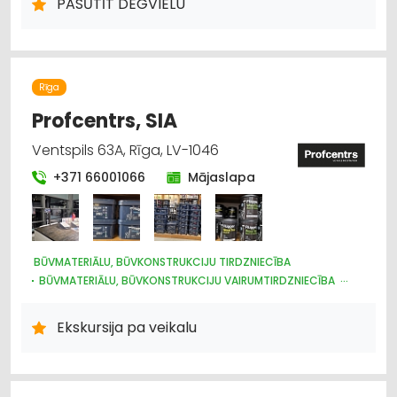
PASŪTĪT DEGVIELU
KURINĀMAIS
Rīga
Profcentrs, SIA
Ventspils 63A, Rīga, LV-1046
+371 66001066
Mājaslapa
BŪVMATERIĀLU, BŪVKONSTRUKCIJU TIRDZNIECĪBA
BŪVMATERIĀLU, BŪVKONSTRUKCIJU VAIRUMTIRDZNIECĪBA
APDARES MATERIĀLI: TIRDZNIECĪBA
KRĀSAS UN LAKAS, BŪVĶĪMIJA: RAŽOŠANA
Ekskursija pa veikalu
KRĀSAS, LAKAS, BŪVĶĪMIJA: TIRDZNIECĪBA
KRĀSAS, LAKAS, BŪVĶĪMIJA: VAIRUMTIRDZNIECĪBA