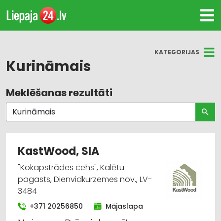
KATEGORIJAS
Kurināmais
Meklēšanas rezultāti
Visas nozares
Kurināmais
Būvmateriālu, būvkonstrukciju tirdzniecība
KastWood, SIA
Apdares materiāli: tirdzniecība
"Kokapstrādes cehs", Kalētu
pagasts, Dienvidkurzemes nov., LV-
Kokapstrāde
3484
+371 20256850
Mājaslapa
Kokmateriālu tirdzniecība