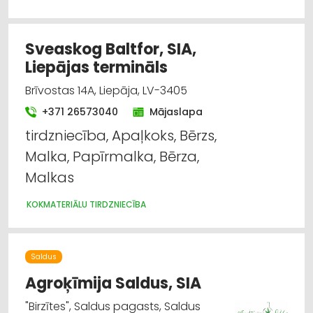
Sveaskog Baltfor, SIA,
Liepājas termināls
Brīvostas 14A, Liepāja, LV-3405
+371 26573040
Mājaslapa
tirdzniecība, Apaļkoks, Bērzs,
Malka, Papīrmalka, Bērza,
Malkas
KOKMATERIĀLU TIRDZNIECĪBA
Saldus
Agroķīmija Saldus, SIA
"Birzītes", Saldus pagasts, Saldus