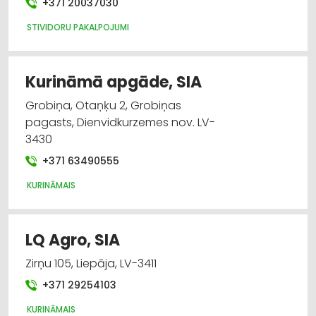
+371 20037030
STIVIDORU PAKALPOJUMI
Kurināmā apgāde, SIA
Grobiņa, Otaņķu 2, Grobiņas
pagasts, Dienvidkurzemes nov. LV-
3430
+371 63490555
KURINĀMAIS
LQ Agro, SIA
Zirņu 105, Liepāja, LV-3411
+371 29254103
KURINĀMAIS