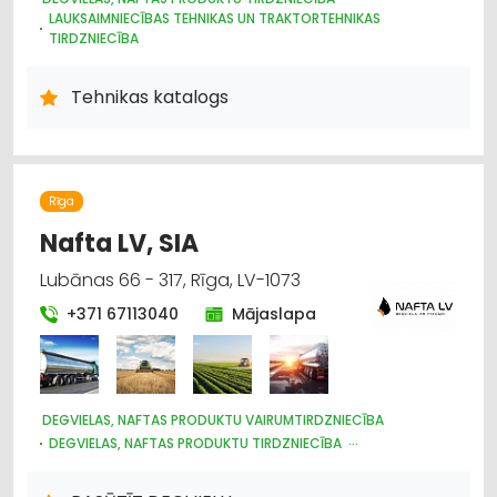
LAUKSAIMNIECĪBAS TEHNIKAS UN TRAKTORTEHNIKAS
TIRDZNIECĪBA
IEKRAUŠANAS UN IZKRAUŠANAS TEHNIKA
LAUKSAIMNIECĪBAS TEHNIKAS UN TRAKTORTEHNIKAS NOMA
Tehnikas katalogs
LAUKSAIMNIECĪBAS TEHNIKAS UN TRAKTORTEHNIKAS REZERVES
DAĻAS
MOTORU EĻĻAS, SMĒRVIELAS
MEŽKOPĪBAS UN MEŽIZSTRĀDES TEHNIKA
AUTO ĶĪMIJA, AUTO KRĀSAS
Rīga
LABIEKĀRTOŠANA, APZAĻUMOŠANA
UZKOPŠANAS SERVISS
Nafta LV, SIA
DĀRZA TEHNIKA UN INVENTĀRS
LAUKSAIMNIECĪBAS TEHNIKAS UN TRAKTORTEHNIKAS
Lubānas 66 - 317, Rīga, LV-1073
LABOŠANA, REMONTS
+371 67113040
Mājaslapa
DEGVIELAS, NAFTAS PRODUKTU VAIRUMTIRDZNIECĪBA
DEGVIELAS, NAFTAS PRODUKTU TIRDZNIECĪBA
DEGVIELAS, NAFTAS PRODUKTU UZGLABĀŠANA UN
TRANSPORTĒŠANA