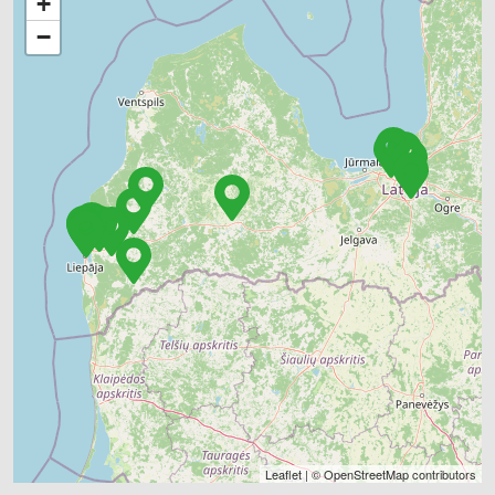
+
−
Leaflet
| ©
OpenStreetMap
contributors