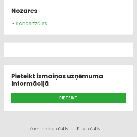
Nozares
Koncertzāles
Pieteikt izmaiņas uzņēmuma
informācijā
PIETEIKT
Kam ir pilseta24.lv
Pilseta24.lv