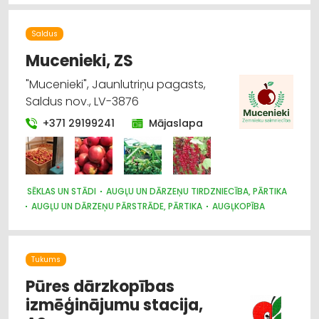
Saldus
Mucenieki, ZS
"Mucenieki", Jaunlutriņu pagasts,
Saldus nov., LV-3876
+371 29199241
Mājaslapa
SĒKLAS UN STĀDI
AUGĻU UN DĀRZEŅU TIRDZNIECĪBA, PĀRTIKA
AUGĻU UN DĀRZEŅU PĀRSTRĀDE, PĀRTIKA
AUGĻKOPĪBA
Tukums
Pūres dārzkopības
izmēģinājumu stacija,