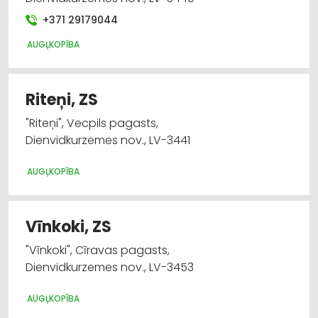
+371 29179044
AUGĻKOPĪBA
Riteņi, ZS
"Riteņi", Vecpils pagasts,
Dienvidkurzemes nov., LV-3441
AUGĻKOPĪBA
Vīnkoki, ZS
"Vīnkoki", Cīravas pagasts,
Dienvidkurzemes nov., LV-3453
AUGĻKOPĪBA