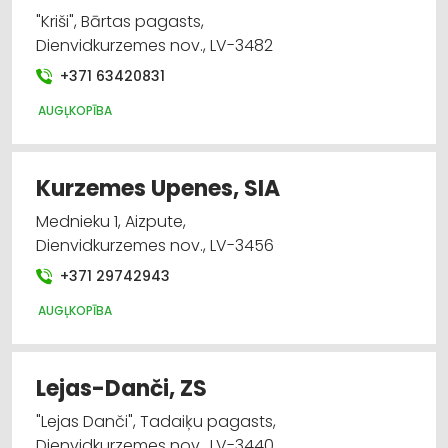
"Kriši", Bārtas pagasts,
Dienvidkurzemes nov., LV-3482
+371 63420831
AUGĻKOPĪBA
Kurzemes Upenes, SIA
Mednieku 1, Aizpute,
Dienvidkurzemes nov., LV-3456
+371 29742943
AUGĻKOPĪBA
Lejas-Danči, ZS
"Lejas Danči", Tadaiķu pagasts,
Dienvidkurzemes nov., LV-3440