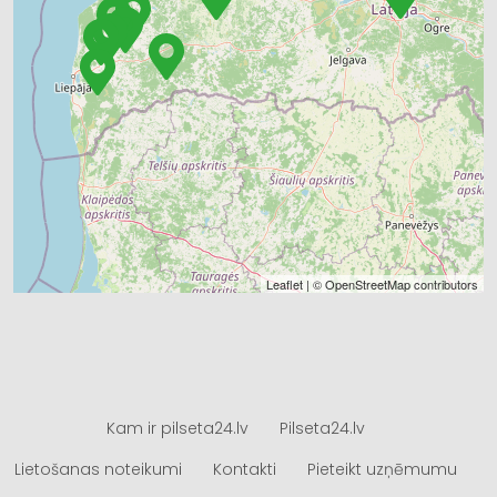
Leaflet
| ©
OpenStreetMap
contributors
Kam ir pilseta24.lv
Pilseta24.lv
Lietošanas noteikumi
Kontakti
Pieteikt uzņēmumu