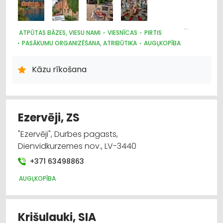
Agroķīmija, mēslošanas līdzekļi
ATPŪTAS BĀZES, VIESU NAMI
VIESNĪCAS
PIRTIS
Atpūtas bāzes, viesu nami
PASĀKUMU ORGANIZĒŠANA, ATRIBŪTIKA
AUGĻKOPĪBA
AUGĻU UN DĀRZEŅU TIRDZNIECĪBA, PĀRTIKA
Augkopība un tehniskās kultūras
AUGĻU UN DĀRZEŅU PĀRSTRĀDE, PĀRTIKA
Kāzu rīkošana
Auto ķīmija, auto krāsas
Bērnu preču tirdzniecība
Ezervēji, ZS
"Ezervēji", Durbes pagasts,
Dienvidkurzemes nov., LV-3440
+371 63498863
AUGĻKOPĪBA
Krišulauki, SIA