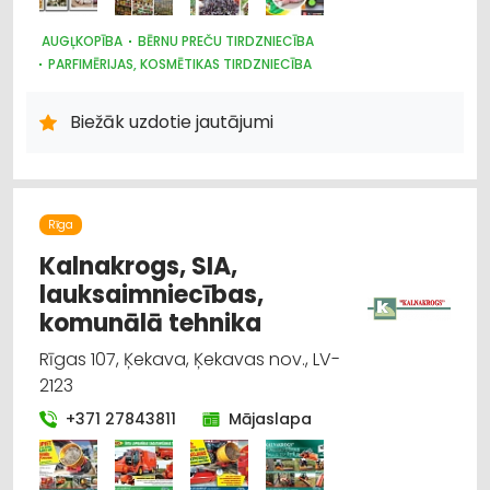
AUGĻKOPĪBA
BĒRNU PREČU TIRDZNIECĪBA
PARFIMĒRIJAS, KOSMĒTIKAS TIRDZNIECĪBA
SUVENĪRI, DĀVANAS
SAIMNIECĪBAS PREČU TIRDZNIECĪBA
HIGIĒNAS PRECES
Biežāk uzdotie jautājumi
ZOOPRECES, DZĪVNIEKU KOPŠANA UN APRŪPE
INTERNETVEIKALI, E-KOMERCIJA
ĶĪMISKĀS PRECES
HOBIJA PRECES
SĒKLAS UN STĀDI
AGROĶĪMIJA, MĒSLOŠANAS LĪDZEKĻI
DĀRZA TEHNIKA UN INVENTĀRS
Rīga
AUGKOPĪBA UN TEHNISKĀS KULTŪRAS
Kalnakrogs, SIA,
lauksaimniecības,
komunālā tehnika
Rīgas 107, Ķekava, Ķekavas nov., LV-
2123
+371 27843811
Mājaslapa