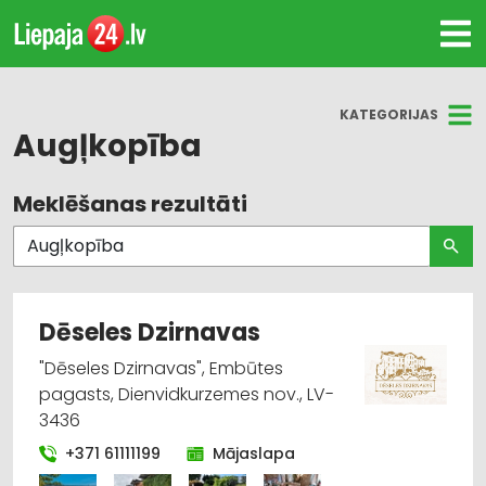
KATEGORIJAS
Augļkopība
Meklēšanas rezultāti
Visas nozares
Augļkopība
Sēklas un stādi
Dēseles Dzirnavas
Augļu un dārzeņu pārstrāde, pārtika
"Dēseles Dzirnavas", Embūtes
pagasts, Dienvidkurzemes nov., LV-
Augļu un dārzeņu tirdzniecība, pārtika
3436
+371 61111199
Mājaslapa
Dārza tehnika un inventārs