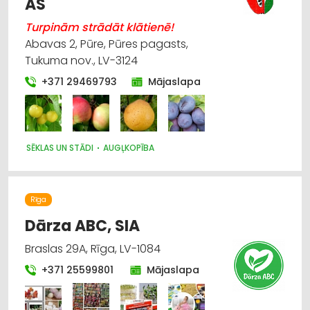
AS
Turpinām strādāt klātienē!
Abavas 2, Pūre, Pūres pagasts,
Tukuma nov., LV-3124
+371 29469793
Mājaslapa
SĒKLAS UN STĀDI
AUGĻKOPĪBA
Rīga
Dārza ABC, SIA
Braslas 29A, Rīga, LV-1084
+371 25599801
Mājaslapa