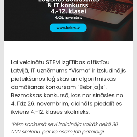
Lai veicinātu STEM izglītības attīstību
Latvijā, IT uzņēmums “Visma” ir izsludinājis
pieteikšanos loģiskās un algoritmiskās
domāšanas konkursam “Bebr[a]s”.
Bezmaksas konkursā, kas norisināsies no
4. līdz 26. novembrim, aicināts piedalīties
ikviens 4.-12. klases skolnieks.
“Pērn konkursā sevi izaicināja vairāk nekā 30
000 skolēnu, par ko esam ļoti pateicīgi