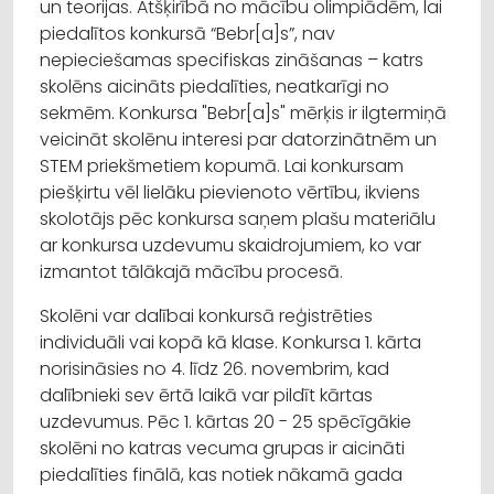
un teorijas. Atšķirībā no mācību olimpiādēm, lai
piedalītos konkursā “Bebr[a]s”, nav
nepieciešamas specifiskas zināšanas – katrs
skolēns aicināts piedalīties, neatkarīgi no
sekmēm. Konkursa "Bebr[a]s" mērķis ir ilgtermiņā
veicināt skolēnu interesi par datorzinātnēm un
STEM priekšmetiem kopumā. Lai konkursam
piešķirtu vēl lielāku pievienoto vērtību, ikviens
skolotājs pēc konkursa saņem plašu materiālu
ar konkursa uzdevumu skaidrojumiem, ko var
izmantot tālākajā mācību procesā.
Skolēni var dalībai konkursā reģistrēties
individuāli vai kopā kā klase. Konkursa 1. kārta
norisināsies no 4. līdz 26. novembrim, kad
dalībnieki sev ērtā laikā var pildīt kārtas
uzdevumus. Pēc 1. kārtas 20 - 25 spēcīgākie
skolēni no katras vecuma grupas ir aicināti
piedalīties finālā, kas notiek nākamā gada