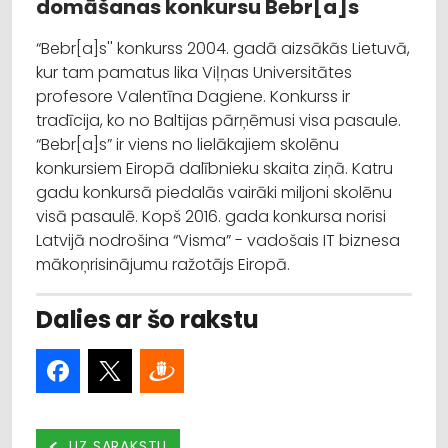
domāšanas konkursu Bebr[a]s
“Bebr[a]s'' konkurss 2004. gadā aizsākās Lietuvā,
kur tam pamatus lika Viļņas Universitātes
profesore Valentīna Dagiene. Konkurss ir
tradīcija, ko no Baltijas pārņēmusi visa pasaule.
“Bebr[a]s” ir viens no lielākajiem skolēnu
konkursiem Eiropā dalībnieku skaita ziņā. Katru
gadu konkursā piedalās vairāki miljoni skolēnu
visā pasaulē. Kopš 2016. gada konkursa norisi
Latvijā nodrošina “Visma” - vadošais IT biznesa
mākoņrisinājumu ražotājs Eiropā.
Dalies ar šo rakstu
UZ SARAKSTU