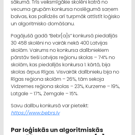
sākumā. Trīs veiksmīgākie skolēni katrā no
vecuma grupām konkursa noslēgumā saņem
balvas, kas palīdzēs arī turpmāk attīstīt loģisko
un algoritmisko domāšanu.
Pagājušā gadā “Bebr[a]s” konkursā piedalījās
30 458 skolēni no vairāk nekā 400 Latvijas
skolām. Vairums no konkursa dalībniekiem
pārstāv tieši Latvijas reģionu skolas – 74% no
skolām, kas piedalījās konkursa 1. kārtā, bija
skolas ārpus Rīgas. Visvairāk dalībnieku bija no
Rīgas reģiona skolām – 26%, tām sekoja
Vidzemes reģiona skolas – 23%, Kurzeme – 19%,
Latgale – 17%, Zemgale – 15%.
Savu dalību konkursā var pieteikt:
https://www.bebrs.lv
Par loģiskās un algoritmiskās