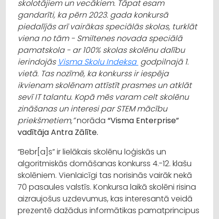
skolotājiem un vecākiem. Tāpat esam
gandarīti, ka pērn 2023. gada konkursā
piedalījās arī vairākas speciālās skolas, turklāt
viena no tām - Smiltenes novada speciālā
pamatskola - ar 100% skolas skolēnu dalību
ierindojās
Visma Skolu Indeksa
godpilnajā 1.
vietā. Tas nozīmē, ka konkurss ir iespēja
ikvienam skolēnam attīstīt prasmes un atklāt
sevī IT talantu. Kopā mēs varam celt skolēnu
zināšanas un interesi par STEM mācību
priekšmetiem,”
norāda
“Visma Enterprise”
vadītāja Antra Zālīte.
“Bebr[a]s” ir lielākais skolēnu loģiskās un
algoritmiskās domāšanas konkurss 4.-12. klašu
skolēniem. Vienlaicīgi tas norisinās vairāk nekā
70 pasaules valstīs. Konkursa laikā skolēni risina
aizraujošus uzdevumus, kas interesantā veidā
prezentē dažādus informātikas pamatprincipus