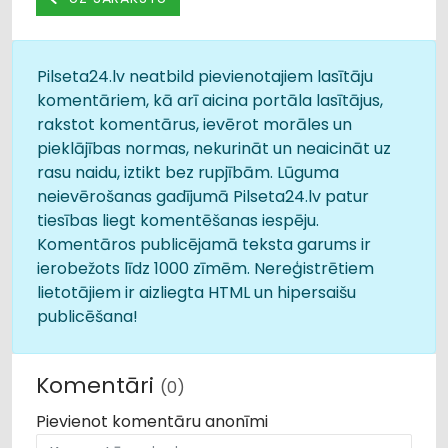
Pilseta24.lv neatbild pievienotajiem lasītāju
komentāriem, kā arī aicina portāla lasītājus,
rakstot komentārus, ievērot morāles un
pieklājības normas, nekurināt un neaicināt uz
rasu naidu, iztikt bez rupjībām. Lūguma
neievērošanas gadījumā Pilseta24.lv patur
tiesības liegt komentēšanas iespēju.
Komentāros publicējamā teksta garums ir
ierobežots līdz 1000 zīmēm. Nereģistrētiem
lietotājiem ir aizliegta HTML un hipersaišu
publicēšana!
Komentāri
(0)
Pievienot komentāru anonīmi