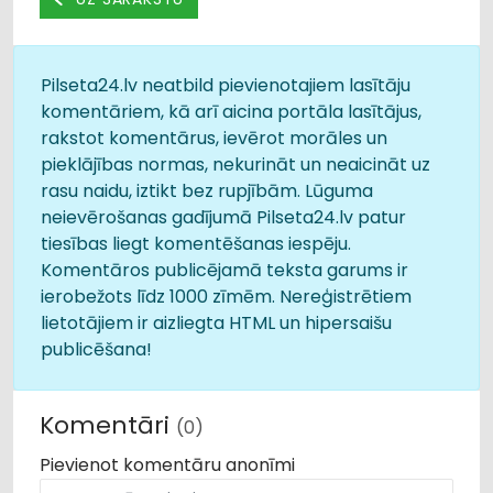
Pilseta24.lv neatbild pievienotajiem lasītāju
komentāriem, kā arī aicina portāla lasītājus,
rakstot komentārus, ievērot morāles un
pieklājības normas, nekurināt un neaicināt uz
rasu naidu, iztikt bez rupjībām. Lūguma
neievērošanas gadījumā Pilseta24.lv patur
tiesības liegt komentēšanas iespēju.
Komentāros publicējamā teksta garums ir
ierobežots līdz 1000 zīmēm. Nereģistrētiem
lietotājiem ir aizliegta HTML un hipersaišu
publicēšana!
Komentāri
(0)
Pievienot komentāru anonīmi