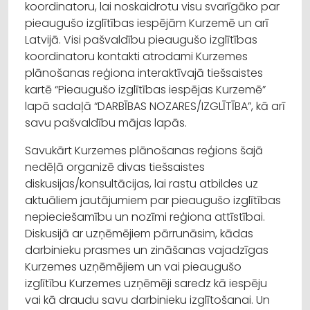
koordinatoru, lai noskaidrotu visu svarīgāko par
pieaugušo izglītības iespējām Kurzemē un arī
Latvijā. Visi pašvaldību pieaugušo izglītības
koordinatoru kontakti atrodami Kurzemes
plānošanas reģiona interaktīvajā tiešsaistes
kartē “Pieaugušo izglītības iespējas Kurzemē”
lapā sadaļā “DARBĪBAS NOZARES/IZGLĪTĪBA”, kā arī
savu pašvaldību mājas lapās.
Savukārt Kurzemes plānošanas reģions šajā
nedēļā organizē divas tiešsaistes
diskusijas/konsultācijas, lai rastu atbildes uz
aktuāliem jautājumiem par pieaugušo izglītības
nepieciešamību un nozīmi reģiona attīstībai.
Diskusijā ar uzņēmējiem pārrunāsim, kādas
darbinieku prasmes un zināšanas vajadzīgas
Kurzemes uzņēmējiem un vai pieaugušo
izglītību Kurzemes uzņēmēji saredz kā iespēju
vai kā draudu savu darbinieku izglītošanai. Un