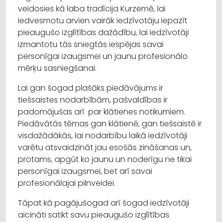
veidosies kā laba tradīcija Kurzemē, lai
iedvesmotu arvien vairāk iedzīvotāju iepazīt
pieaugušo izglītības dažādību, lai iedzīvotāji
izmantotu tās sniegtās iespējas savai
personīgai izaugsmei un jaunu profesionālo
mērķu sasniegšanai.
Lai gan šogad plašāks piedāvājums ir
tiešsaistes nodarbībām, pašvaldības ir
padomājušas arī par klātienes notikumiem.
Piedāvātās tēmas gan klātienē, gan tiešsaistē ir
visdažādākās, lai nodarbību laikā iedzīvotāji
varētu atsvaidzināt jau esošās zināšanas un,
protams, apgūt ko jaunu un noderīgu ne tikai
personīgai izaugsmei, bet arī savai
profesionālajai pilnveidei.
Tāpat kā pagājušogad arī šogad iedzīvotāji
aicināti satikt savu pieaugušo izglītības