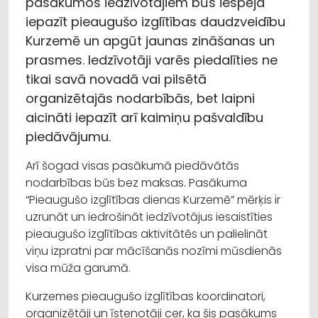
pasākumos iedzīvotājiem būs iespēja
iepazīt pieaugušo izglītības daudzveidību
Kurzemē un apgūt jaunas zināšanas un
prasmes. Iedzīvotāji varēs piedalīties ne
tikai savā novadā vai pilsētā
organizētajās nodarbībās, bet laipni
aicināti iepazīt arī kaimiņu pašvaldību
piedāvājumu.
Arī šogad visas pasākumā piedāvātās
nodarbības būs bez maksas. Pasākuma
“Pieaugušo izglītības dienas Kurzemē” mērķis ir
uzrunāt un iedrošināt iedzīvotājus iesaistīties
pieaugušo izglītības aktivitātēs un palielināt
viņu izpratni par mācīšanās nozīmi mūsdienās
visa mūža garumā.
Kurzemes pieaugušo izglītības koordinatori,
organizētāji un īstenotāji cer, ka šis pasākums