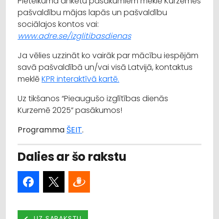
Pieteikuma anketu pasākumiem meklē Kurzemes
pašvaldību mājas lapās un pašvaldību
sociālajos kontos vai:
www.adre.se/izglitibasdienas
Ja vēlies uzzināt ko vairāk par mācību iespējām
savā pašvaldībā un/vai visā Latvijā, kontaktus
meklē
KPR interaktīvā kartē.
Uz tikšanos “Pieaugušo izglītības dienās
Kurzemē 2025” pasākumos!
Programma
ŠEIT
.
Dalies ar šo rakstu
UZ SARAKSTU