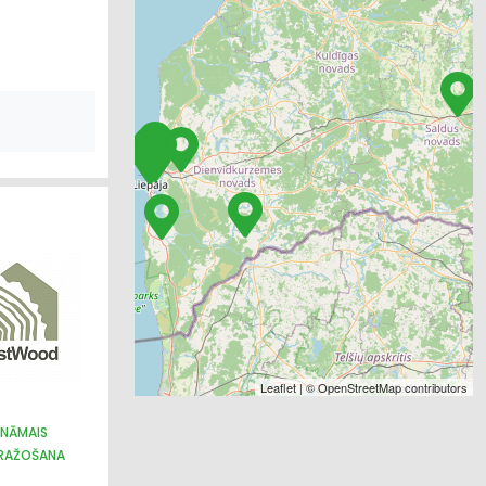
Leaflet
| ©
OpenStreetMap
contributors
INĀMAIS
 RAŽOŠANA