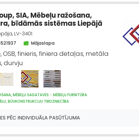
roup, SIA, Mēbeļu ražošana,
ūra, bīdāmās sistēmas Liepājā
epāja, LV-3401
6521937
Mājaslapa
 OSB, finieris, finiera detaļas, metāla
, durvju
OŠANA, MĒBEĻU SAGATAVES
MĒBEĻU FURNITŪRA
ĀLU, BŪVKONSTRUKCIJU TIRDZNIECĪBA
ES PĒC INDIVIDUĀLA PASŪTĪJUMA