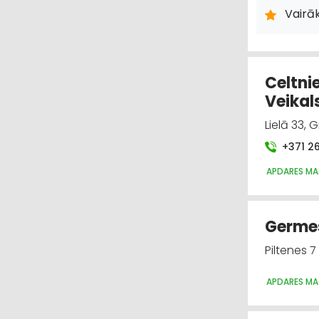
Vairā
Celtni
Veikal
Lielā 33,
+371 2
APDARES MAT
Germes
Piltenes 7
APDARES MAT