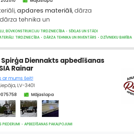
7202010
Mājaslapa
riāli,
apdares
materiāli
, dārza
 dārza tehnika un
LU, BŪVKONSTRUKCIJU TIRDZNIECĪBA
SĒKLAS UN STĀDI
TERIĀLI: TIRDZNIECĪBA
DĀRZA TEHNIKA UN INVENTĀRS
DZĪVNIEKU BARĪBA
, DZĪVNIEKU KOPŠANA UN APRŪPE
SAIMNIECĪBAS PREČU TIRDZNIECĪBA
 Spirģa Diennakts apbedīšanas
 SIA Rainar
s ar mums šeit!
Liepāja, LV-3401
0075758
Mājaslapa
 PIEDERUMI
APBEDĪŠANAS PAKALPOJUMI