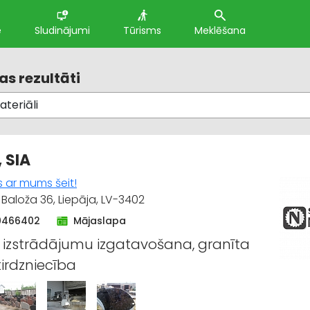
e
Sludinājumi
Tūrisms
Meklēšana
s rezultāti
, SIA
s ar mums šeit!
Baloža 36, Liepāja, LV-3402
0466402
Mājaslapa
 izstrādājumu izgatavošana, granīta
irdzniecība