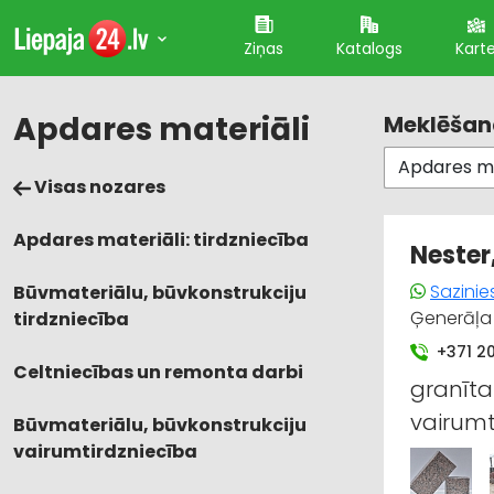
Ziņas
Katalogs
Kart
Apdares materiāli
Meklēšana
Visas nozares
Apdares materiāli: tirdzniecība
Nester
Sazinie
Būvmateriālu, būvkonstrukciju
Ģenerāļa 
tirdzniecība
+371 2
Celtniecības un remonta darbi
granīta
vairumt
Būvmateriālu, būvkonstrukciju
vairumtirdzniecība