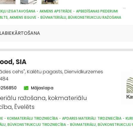
NEKĻU IZGATAVOŠANA
AKMENS APSTRĀDE
APBEDĪŠANAS PIEDERUMI
ILTS, AKMENS IEGUVE
BŪVMATERIĀLU, BŪVKONSTRUKCIJU RAŽOŠANA
ĀLU, BŪVKONSTRUKCIJU TIRDZNIECĪBA
APDARES MATERIĀLI: TIRDZNIECĪBA
PNES
LABIEKĀRTOŠANA, APZAĻUMOŠANA
 LABIEKĀRTOŠANA
ood, SIA
ādes cehs", Kalētu pagasts, Dienvidkurzemes
3484
0256850
Mājaslapa
riālu ražošana, kokmateriālu
cība, Ēvelēts
DE
KOKMATERIĀLU TIRDZNIECĪBA
APDARES MATERIĀLI: TIRDZNIECĪBA
KUR
ĀLU, BŪVKONSTRUKCIJU TIRDZNIECĪBA
BŪVMATERIĀLU, BŪVKONSTRUKCIJU