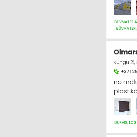
BŪVMATERIĀ
BŪVMATERI
BŪVMATERI
DURVIS, LO
INTERNETVE
Olmars
Kungu 21, 
+371 2
no māks
plastik
DURVIS, LOG