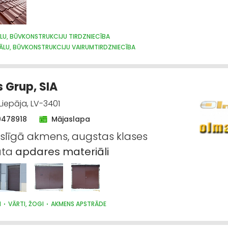
LU, BŪVKONSTRUKCIJU TIRDZNIECĪBA
ĀLU, BŪVKONSTRUKCIJU VAIRUMTIRDZNIECĪBA
ĀLU, BŪVKONSTRUKCIJU RAŽOŠANA
JUMTU SEGUMI
METĀLIZSTRĀDĀJUMI
GI
METĀLA TIRDZNIECĪBA
METĀLAPSTRĀDE
VĀRTI, ŽOGI
IKALI, E-KOMERCIJA
APDARES MATERIĀLI: TIRDZNIECĪBA
 Grup, SIA
Liepāja, LV-3401
9478918
Mājaslapa
līgā akmens, augstas klases
āta
apdares
materiāli
I
VĀRTI, ŽOGI
AKMENS APSTRĀDE