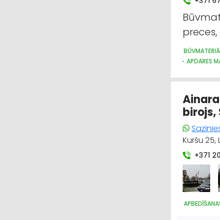
+371 6
Būvmate
preces,
BŪVMATERIĀ
APDARES MA
ZOOPRECES
Ainara
birojs,
Sazinie
Kuršu 25, 
+371 2
APBEDĪŠANAS