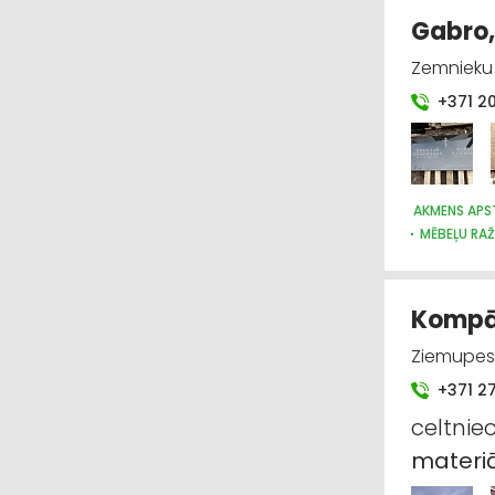
Gabro,
Zemnieku 
+371 2
AKMENS APS
MĒBEĻU RA
DIZAINS UN
KAPSĒTAS 
Kompāni
Ziemupes 
+371 2
celtnie
materiā