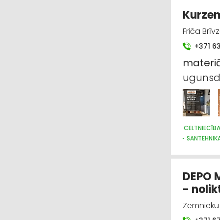
Kurzem
Friča Brīv
+371 6
materiā
ugunsd
CELTNIECĪB
SANTEHNIK
DEPO M
- noli
Zemnieku 