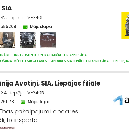
 SIA
32, Liepāja, LV-3401
0585269
Mājaslapa
TRĀDE
INSTRUMENTU UN DARBARĪKU TIRDZNIECĪBA
ŽOŠANA, MĒBEĻU SAGATAVES
APDARES MATERIĀLI: TIRDZNIECĪBA
TREPES, 
 INTERJERS; PRIEKŠMETI UN PAKALPOJUMI
KAPU PIEMINEKĻU IZGATAVOŠANA
UN KAPU KOPŠANA
ja Avotiņi, SIA, Liepājas filiāle
34, Liepāja LV-3405
7761178
Mājaslapa
cības pakalpojumi,
apdares
li
, transporta