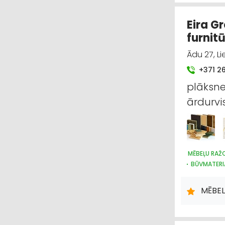
Eira G
furnit
Ādu 27, Li
+371 2
plāksne,
ārdurvis
MĒBEĻU RAŽ
BŪVMATERI
MĒBEL