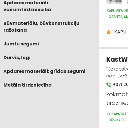
Apdares materiāli:
vairumtirdzniecība
KAPU PIEMI
GRANTS, SM
Būvmateriālu, būvkonstrukciju
BŪVMATERI
TREPES, KĀ
ražošana
KAPU
Jumtu segumi
Durvis, logi
KastW
"Kokapstr
Apdares materiāli: grīdas segumi
nov., LV-
Metāla tirdzniecība
+371 2
kokmate
tirdznie
KOKAPSTRĀ
BŪVMATERI