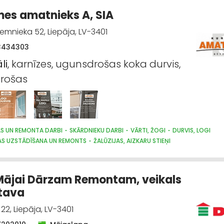
es amatnieks A, SIA
zemnieka 52, Liepāja, LV-3401
3434303
li
, karnīzes, ugunsdrošas koka durvis,
rošas
AS UN REMONTA DARBI
SKĀRDNIEKU DARBI
VĀRTI, ŽOGI
DURVIS, LOGI
AS UZSTĀDĪŠANA UN REMONTS
ŽALŪZIJAS, AIZKARU STIEŅI
ājai Dārzam Remontam, veikals
ktava
22, Liepāja, LV-3401