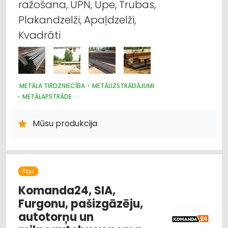
ražošana, UPN, Upe, Trubas,
Plakandzelži, Apaļdzelži,
Kvadrāti
METĀLA TIRDZNIECĪBA
METĀLIZSTRĀDĀJUMI
METĀLAPSTRĀDE
BŪVMATERIĀLU, BŪVKONSTRUKCIJU TIRDZNIECĪBA
AUTOBUSU, MIKROAUTOBUSU NOMA
Mūsu produkcija
PASAŽIERU PĀRVADĀJUMI
TŪRISMS UN CEĻOJUMI
JAHTU, LAIVU UN KUTERU TIRDZNIECĪBA
Rīga
Komanda24, SIA,
Furgonu, pašizgāzēju,
autotorņu un