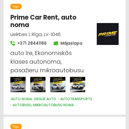
Rīga
Prime Car Rent, auto
noma
Lielirbes 1, Rīga, LV-1046
+371 28441166
Mājaslapa
auto īre, Ekonomiskās
klases autonoma,
pasažieru mikroautobusu
AUTO NOMA; VIEGLIE AUTO
AUTOTRANSPORTS
AUTOBUSU, MIKROAUTOBUSU NOMA
PASAŽIERU PĀRVADĀJUMI
NOMA
Rīga