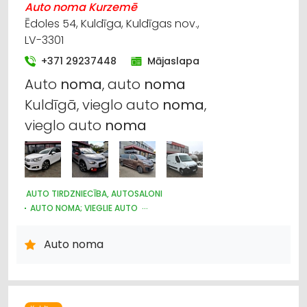
Auto noma Kurzemē
Ēdoles 54, Kuldīga, Kuldīgas nov.,
LV-3301
+371 29237448
Mājaslapa
Auto
noma
, auto
noma
Kuldīgā, vieglo auto
noma
,
vieglo auto
noma
AUTO TIRDZNIECĪBA, AUTOSALONI
AUTO NOMA; VIEGLIE AUTO
AUTOBUSU, MIKROAUTOBUSU NOMA
Auto noma