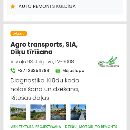
AUTO REMONTS KULDĪGĀ
Jelgava
Agro transports, SIA,
Dīķu tīrīšana
Viskaļu 93, Jelgava, LV-3008
+371 26354784
Mājaslapa
Diagnostika, Kļūdu koda
nolasīšana un dzēšana,
Ritošās daļas
ARHITEKTŪRA, PROJEKTĒŠANA
DZINĒJI, MOTORI, TO REMONTS