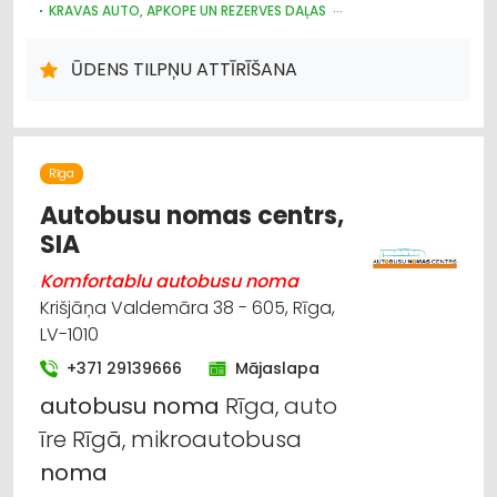
KRAVAS AUTO, APKOPE UN REZERVES DAĻAS
CELTNIECĪBAS UN REMONTA DARBI
LABIEKĀRTOŠANA, APZAĻUMOŠANA
AUTOTRANSPORTS
ŪDENS TILPŅU ATTĪRĪŠANA
HIDRAULISKĀS UN PNEIMATISKĀS IERĪCES
MOTORU EĻĻAS, SMĒRVIELAS
AUTO REMONTS, APKOPE
AUTO REZERVES DAĻU TIRDZNIECĪBA
AUTO RIEPU SERVISS
LAUKSAIMNIECĪBAS TEHNIKAS UN TRAKTORTEHNIKAS
LABOŠANA, REMONTS
Rīga
Autobusu nomas centrs,
SIA
Komfortablu autobusu noma
Krišjāņa Valdemāra 38 - 605, Rīga,
LV-1010
+371 29139666
Mājaslapa
autobusu
noma
Rīga, auto
īre Rīgā, mikroautobusa
noma