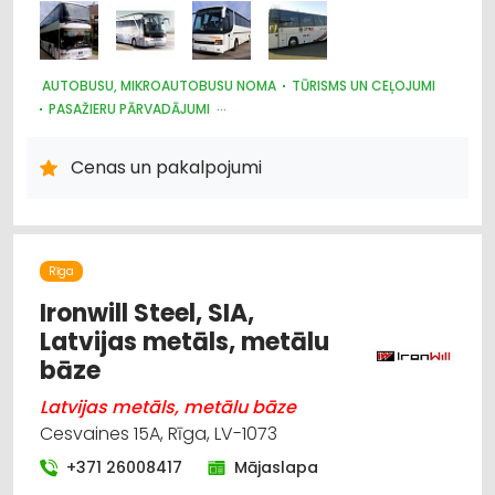
AUTOBUSU, MIKROAUTOBUSU NOMA
TŪRISMS UN CEĻOJUMI
PASAŽIERU PĀRVADĀJUMI
PASĀKUMU ORGANIZĒŠANA, ATRIBŪTIKA
AUTOTRANSPORTS
Cenas un pakalpojumi
Rīga
Ironwill Steel, SIA,
Latvijas metāls, metālu
bāze
Latvijas metāls, metālu bāze
Cesvaines 15A, Rīga, LV-1073
+371 26008417
Mājaslapa