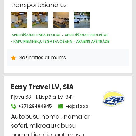
transportēšana uz
APBEDĪŠANAS PAKALPOJUMI
APBEDĪŠANAS PIEDERUMI
KAPU PIEMINEKĻU IZGATAVOŠANA
AKMENS APSTRĀDE
KAPSĒTAS UN KAPU KOPŠANA
Sazināties ar mums
Easy Travel LV, SIA
Pļavu 63 - 1, Liepāja, LV-3411
+371 29484945
Mājaslapa
Autobusu
noma
.
noma
ar
šoferi, mikroautobusu
noma
Liepāja,
autobusu