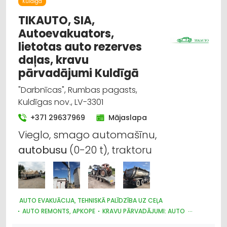
Kuldīga
TIKAUTO, SIA,
Autoevakuators,
lietotas auto rezerves
daļas, kravu
pārvadājumi Kuldīgā
"Darbnīcas", Rumbas pagasts,
Kuldīgas nov., LV-3301
+371 29637969
Mājaslapa
Vieglo, smago automašīnu,
autobusu
(0-20 t), traktoru
AUTO EVAKUĀCIJA, TEHNISKĀ PALĪDZĪBA UZ CEĻA
AUTO REMONTS, APKOPE
KRAVU PĀRVADĀJUMI: AUTO
AUTO KAPSĒTAS