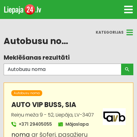
KATEGORIJAS
Autobusu noma
Meklēšanas rezultāti
Visas nozares
Autobusu, mikroautobusu noma
Autotransports
Autobusu noma
Pasažieru pārvadājumi
AUTO VIP BUSS, SIA
Reiņu meža 9 - 52, Liepāja, LV-3407
Auto noma; vieglie auto
+371 29405055
Mājaslapa
Auto remonts, apkope
noma
ar šoferi, pasažieru