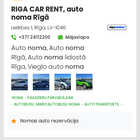
RIGA CAR RENT, auto
noma Rīgā
Lielirbes 1, Rīga, LV-1046
+371 24112200
Mājaslapa
Auto
noma
, Auto
noma
Rīgā, Auto
noma
lidostā
Rīga, Vieglo auto
noma
NOMA
PASAŽIERU PĀRVADĀJUMI
AUTOBUSU, MIKROAUTOBUSU NOMA
AUTOTRANSPORTS
AUTO NOMA; VIEGLIE AUTO
Nomas auto rezervācija