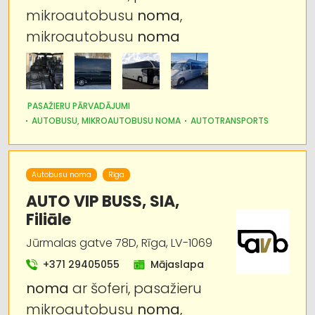
mikroautobusu
noma
,
Auto rezerves daļu tirdzniecība
mikroautobusu
noma
Kravas auto, apkope un rezerves daļas
Kravu pārvadājumi: auto
PASAŽIERU PĀRVADĀJUMI
Noma
AUTOBUSU, MIKROAUTOBUSU NOMA
AUTOTRANSPORTS
Tūrisms un ceļojumi
Autobusu noma
Rīga
AUTO VIP BUSS, SIA,
Filiāle
Jūrmalas gatve 78D, Rīga, LV-1069
+371 29405055
Mājaslapa
noma
ar šoferi, pasažieru
mikroautobusu
noma
,