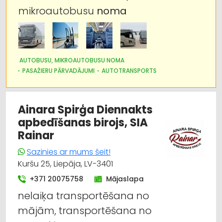
mikroautobusu
noma
AUTOBUSU, MIKROAUTOBUSU NOMA
PASAŽIERU PĀRVADĀJUMI
AUTOTRANSPORTS
Ainara Spirģa Diennakts
apbedīšanas birojs, SIA
Rainar
Sazinies ar mums šeit!
Kuršu 25, Liepāja, LV-3401
+371 20075758
Mājaslapa
nelaiķa transportēšana no
mājām, transportēšana no