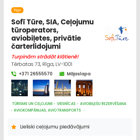
Rīga
Sofī Tūre, SIA, Ceļojumu
tūroperators,
aviobiļetes, privātie
čarterlidojumi
Turpinām strādāt klātienē!
Tērbatas 73, Rīga, LV-1001
+371 26555570
Mājaslapa
TŪRISMS UN CEĻOJUMI
VIESNĪCAS
AVIOBIĻEŠU REZERVĒŠANA
AVIOKOMPĀNIJAS, AVIOTRANSPORTS
AUTO NOMA; VIEGLIE AUTO
Lieliski ceļojumu piedāvājumi