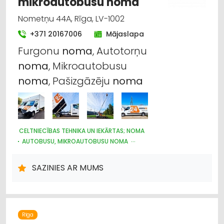
mikroautobusu noma
Nometņu 44A, Rīga, LV-1002
+371 20167006
Mājaslapa
Furgonu
noma
, Autotorņu
noma
, Mikroautobusu
noma
, Pašizgāzēju
noma
CELTNIECĪBAS TEHNIKA UN IEKĀRTAS; NOMA
AUTOBUSU, MIKROAUTOBUSU NOMA
AUTO NOMA; VIEGLIE AUTO
NOMA
AUTOTRANSPORTS
KRAVU PĀRVADĀJUMI: AUTO
SAZINIES AR MUMS
Rīga