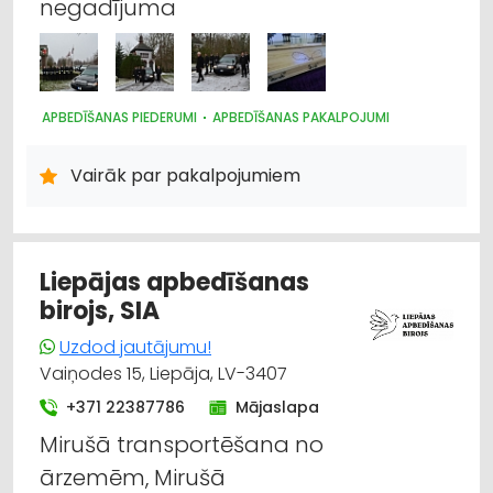
negadījuma
APBEDĪŠANAS PIEDERUMI
APBEDĪŠANAS PAKALPOJUMI
Vairāk par pakalpojumiem
Liepājas apbedīšanas
birojs, SIA
Uzdod jautājumu!
Vaiņodes 15, Liepāja, LV-3407
+371 22387786
Mājaslapa
Mirušā transportēšana no
ārzemēm, Mirušā