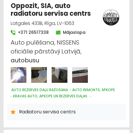
Oppozit, SIA, auto
radiatoru servisa centrs
Latgales 433B, Rīga, LV-1063
+371 26517338
Mājaslapa
Auto pulēšana, NISSENS
oficiālie pārstāvji Latvijā,
autobusu
AUTO REZERVES DAĻU RAŽOŠANA
AUTO REMONTS, APKOPE
KRAVAS AUTO, APKOPE UN REZERVES DAĻAS
AUTO KONDICIONĒŠANAS SISTĒMAS, AUTOREFRIŽERATORI
AUTO REZERVES DAĻU TIRDZNIECĪBA
Radiatoru servisa centrs
AUTO REZERVES DAĻU VAIRUMTIRDZNIECĪBA
AUTOTRANSPORTS
LAUKSAIMNIECĪBAS TEHNIKAS UN TRAKTORTEHNIKAS REZERVES
DAĻAS