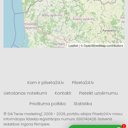
Leaflet
| ©
OpenStreetMap
contributors
Kam ir pilseta24.lv
Pilseta24.lv
Lietošanas noteikumi
Kontakti
Pieteikt uzņēmumu
Privātuma politika
Statistika
© SIA "heise marketing", 2006 - 2026, portālu sērijas Pilseta24.lv masu
informācijas līdzekļa reģistrācijas numurs: 000740426. Galvenā
redaktore: Ingūna Pempere.
1